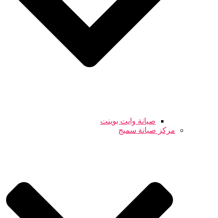
صيانة وايت بوينت
مركز صيانة سميج