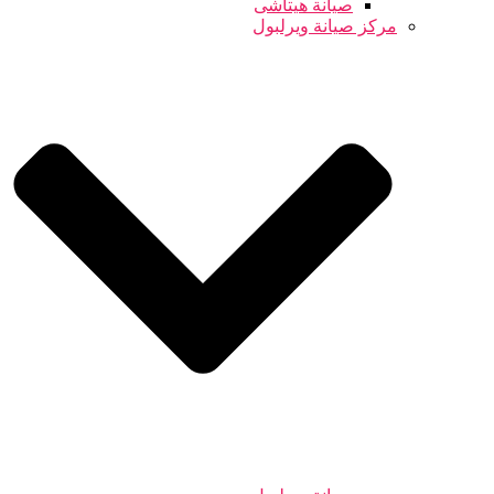
صيانة هيتاشى
مركز صيانة ويرلبول