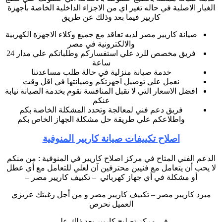
الغيار الاصلية في حاله تغير اي من الاجزاء الداخلية الخاصة بأجهزة
كاريير فيما بعد وذلك عن طريق
صيانة كاريير مصر لديه تعاقد مع جميع وكلاء الاجهزة الكهربية
والالكترونية في مصر
فريق مخصص للرد علي استفساركم وطلباتكم علي مدار 24
ساعة
خدمة صيانة منزلية في حالة طلب مساعدتنا
نعمل علي توصيل اجهزتكم وصيانتها في اقل وقت
افضل الاسعار التي لا تقبل المنافسة نقوم بخدمة الصيانة نيابة
عنكم
فريق دعم فني لمعالجة وتحدد المشكلة الخاصة بكم
واطلاعكم علي طريقة حل مشكلة الجهاز الخاص بكم
اصلاح تكييفات صيانة كاريير المنوفية
الدعم الفني المتاح في مركز اصلاح كاريير في المنوفية : من منكم
لا يحب أن يتعامل مع فنيين محترفين آن لعلي للتعامل مع أي عطل
أو مشكلة في أي جهاز كهربائي – تكييف كاريير مصر –
مبرد كاريير مصر – تكييف كاريير مصر و من أجل رغبتك عزيزي
العميل نحرص
في مركز تصليح كاريير بعد ذلك علي