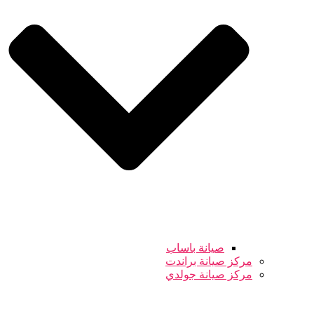
صيانة باساب
مركز صيانة براندت
مركز صيانة جولدي