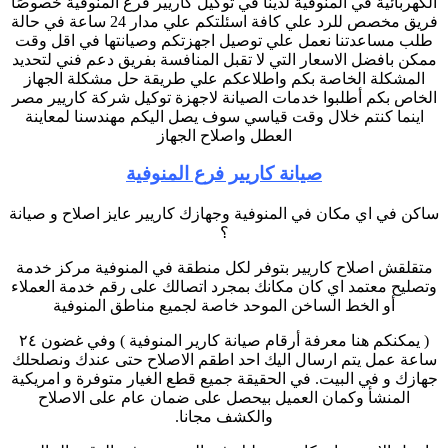
الكهربائية في المنوفية لدينا في توكيل كاريير فرع المنوفية خصوصًا
فريق مخصص للرد علي كافة اسئلتكم علي مدار 24 ساعة في حالة
طلب مساعدتنا نعمل علي توصيل اجهزتكم وصيانتها في اقل وقت
ممكن بافضل الاسعار التي لا تقبل المنافسة بفريق دعم فني لتحديد
المشكلة الخاصة بكم واطلاعكم علي طريقة حل مشكلة الجهاز
الخاص بكم أطلبوا خدمات الصيانة لاجهزة توكيل شركة كاريير مصر
اينما كنتم خلال وقت قياسي سوف يصل اليكم مهندسنا لمعاينة
العطل واصلاح الجهاز
صيانة كاريير فرع المنوفية
ساكن في اي مكان في المنوفية وجهازك كاريير عايز اصلاح و صيانة
؟
متقلقش اصلاح كاريير بتوفر لكل منطقة في المنوفية مركز خدمة
وتصليح معتمد اي كان مكانك بمجرد اتصالك على رقم خدمة العملاء
أو الخط الساخن الموحد خاصة لجميع مناطق المنوفية
( يمكنكم هنا معرفة أرقام صيانة كارير المنوفية ) وفي غضون ٢٤
ساعة عمل يتم ارسال اليك احد اطقم الاصلاح حتى عندك ونصلحلك
جهازك و في البيت. في الحقيقة جميع قطع الغيار متوفرة و امريكية
المنشأ وكمان العميل بيحصل على ضمان عام على الاصلاح
والكشف مجانا.