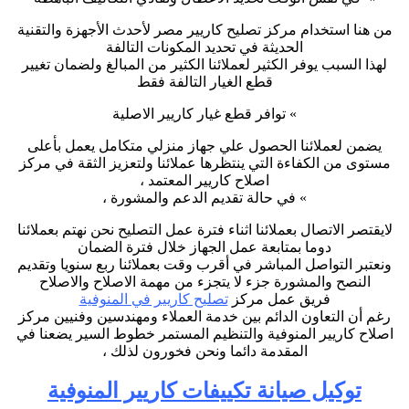
من هنا استخدام مركز تصليح كاريير مصر لأحدث الأجهزة والتقنية
الحديثة في تحديد المكونات التالفة
لهذا السبب يوفر الكثير لعملائنا الكثير من المبالغ ولضمان تغيير
قطع الغيار التالفة فقط
» توافر قطع غيار كاريير الاصلية
يضمن لعملائنا الحصول علي جهاز منزلي متكامل يعمل بأعلى
مستوى من الكفاءة التي ينتظرها عملائنا ولتعزيز الثقة في مركز
اصلاح كاريير المعتمد ،
» في حالة تقديم الدعم والمشورة ،
لايقتصر الاتصال بعملائنا اثناء فترة عمل التصليح نحن نهتم بعملائنا
دوما بمتابعة عمل الجهاز خلال فترة الضمان
ونعتبر التواصل المباشر في أقرب وقت بعملائنا ربع سنويا وتقديم
النصح والمشورة جزء لا يتجزء من مهمة الاصلاح والاصلاح
فريق عمل مركز
تصليح كاريير في المنوفية
رغم أن التعاون الدائم بين خدمة العملاء ومهندسين وفنيين مركز
اصلاح كاريير المنوفية والتنظيم المستمر خطوط السير يضعنا في
المقدمة دائما ونحن فخورون لذلك ،
توكيل صيانة تكييفات كاريير المنوفية