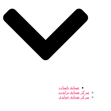
صيانة باساب
مركز صيانة براندت
مركز صيانة جولدي