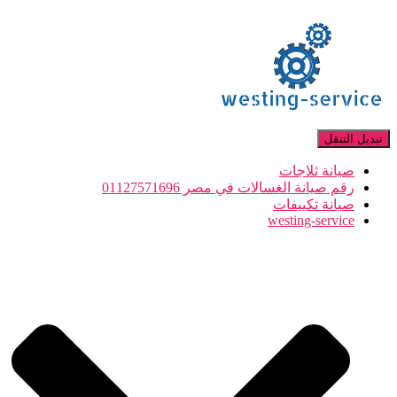
تبديل التنقل
صيانة ثلاجات
رقم صيانة الغسالات في مصر 01127571696
صيانة تكييفات
westing-service