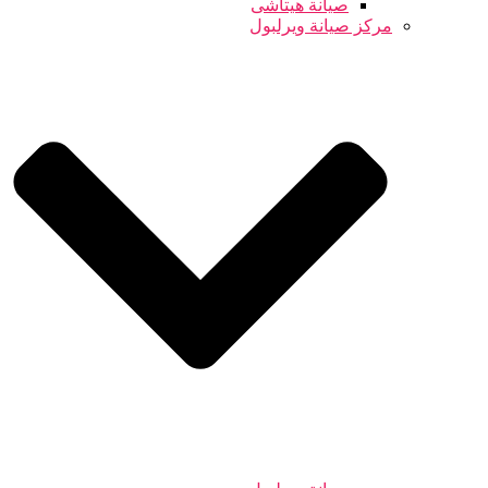
صيانة هيتاشى
مركز صيانة ويرلبول