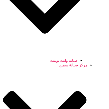
صيانة وايت بوينت
مركز صيانة سميج