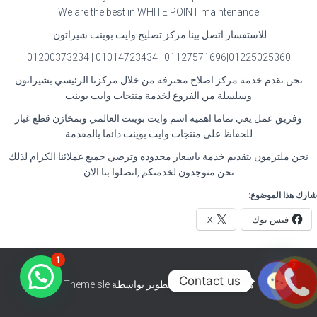
We are the best in WHITE POINT maintenance
للاستفسار اتصل بينا مركز تصليح وايت بوينت شيراتون
:
01225025360|01127571696 | 01014723434 | 01200373234
نحن نقدم خدمة مركز اصلاح محترفة من خلال مركزنا الرئيسي بشيراتون
وسلسلة من الفروع لخدمة منتجات وايت بوينت
وفريق عمل يعي تماما اهمية اسم وايت بوينت العالمي وبمخازن قطع غيار
للحفاظ علي منتجات وايت بوينت دائما بالمقدمة
نحن ملتزمون بتقديم خدمة باسعار محدوده وترضي جميع عملائنا الكرام لذلك
نحن متوجدون لخدمتكم ,اتصلوا بنا الان
شارك هذا الموضوع:
فيس بوك
X
1
2
Contact us
هستيا (Hestia) | تّم التطوير بواسطة
ThemeIsle
O