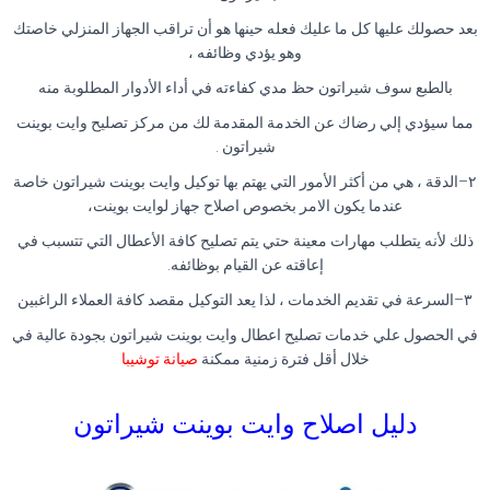
بعد حصولك عليها كل ما عليك فعله حينها هو أن تراقب الجهاز المنزلي خاصتك
وهو يؤدي وظائفه ،
بالطبع سوف شيراتون حظ مدي كفاءته في أداء الأدوار المطلوبة منه
مما سيؤدي إلي رضاك عن الخدمة المقدمة لك من مركز تصليح وايت بوينت
شيراتون
.
٢
–
الدقة ، هي من أكثر الأمور التي يهتم بها توكيل وايت بوينت شيراتون خاصة
عندما يكون الامر بخصوص اصلاح جهاز لوايت بوينت،
ذلك لأنه يتطلب مهارات معينة حتي يتم تصليح كافة الأعطال التي تتسبب في
إعاقته عن القيام بوظائفه
.
٣
–
السرعة في تقديم الخدمات ، لذا يعد التوكيل مقصد كافة العملاء الراغبين
في الحصول علي خدمات تصليح اعطال وايت بوينت شيراتون بجودة عالية في
خلال أقل فترة زمنية ممكنة
صيانة توشيبا
دليل اصلاح وايت بوينت شيراتون