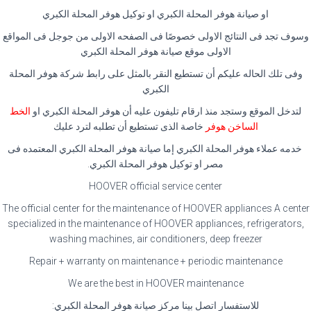
او صيانة هوفر المحلة الكبري او توكيل هوفر المحلة الكبري
وسوف تجد فى النتائج الاولى خصوصًا فى الصفحه الاولى من جوجل فى المواقع
الاولى موقع صيانة هوفر المحلة الكبري
وفى تلك الحاله عليكم أن تستطيع النقر بالمثل على رابط شركة هوفر المحلة
الكبري
لتدخل الموقع وستجد منذ ارقام تليفون عليه أن هوفر المحلة الكبري او
الخط
الساخن هوفر
خاصة الذى تستطيع أن تطلبه لترد عليك
خدمه عملاء هوفر المحلة الكبري إما صيانة هوفر المحلة الكبري المعتمده فى
مصر او توكيل هوفر المحلة الكبري.
HOOVER official service center
The official center for the maintenance of HOOVER appliances A center
specialized in the maintenance of HOOVER appliances, refrigerators,
washing machines, air conditioners, deep freezer
Repair + warranty on maintenance + periodic maintenance
We are the best in HOOVER maintenance
للاستفسار اتصل بينا مركز صيانة هوفر المحلة الكبري: