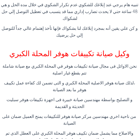
تنبيه هام يرجي عند إبلاغك للشكوي عدم تكرار الشكوي في خلال مده الحل و هي
48 ساعة حتي لا يحدث تضارب إداري مما قد يتسبب في تعطيل التوصل إلي حل
لشكواك.
و كن علي يقين أنه بمجرد إبلاغك لنا بشكواك فإنها تأخذ إهتمام عالي جداً للتوصل
إلي حل يرضيك
وكيل صيانة تكييفات هوفر المحلة الكبري
نحن الاوائل فى مجال صيانة تكييفات هوفر في المحلة الكبري مع صيانة شاملة
تتم بقطع غيار اصلية
،لذلك صيانة هوفر الاصلية المحلة الكبري و التى تضمن لك كفاءة عمل تكييف
هوفر ما بعد الصيانة
و التصليح بواسطة مهندسين صيانة خبيرة فى اجهزة تكييفات هوفر سبليت
الحديثة و القديمة
من ناحية اخري مهندسين مركز صيانة هوفر للتكييفات يمنح العميل ضمان على
الصيانة
والاصلاح مما يشمل ضمان تكييف هوفر المحلة الكبري على العطل الذى تم