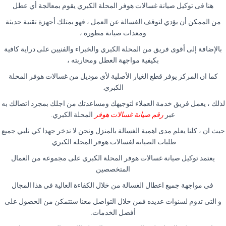
هنا فى توكيل صيانة غسالات هوفر المحلة الكبري يقوم بمعالجة أي عطل
من الممكن أن يؤدي لتوقف الغسالة عن العمل ، فهو يمتلك أجهزة تقنية حديثة
ومعدات صيانة مطورة ،
بالإضافة إلى أقوى فريق من المحلة الكبري والخبراء والفنيين على دراية كافية
بكيفية مواجهة العطل ومحاربته ،
كما ان المركز يوفر قطع الغيار الأصلية لأي موديل من غسالات هوفر المحلة
الكبري.
لذلك ، يعمل فريق خدمة العملاء لتوجيهك ومساعدتك من اجلك بمجرد اتصالك به
عبر
رقم صيانة غسالات هوفر
المحلة الكبري.
حيث ان ، كلنا يعلم مدى اهمية الغسالة بالمنزل ونحن لا ندخر جهدا كي نلبي جميع
طلبات الصيانه لغسالات هوفر المحلة الكبري.
يعتمد توكيل صيانة غسالات هوفر المحلة الكبري على مجموعه من العمال
المتخصصين
فى مواجهة جميع اعطال الغسالة من خلال الكفاءة العالية فى هذا المجال
و التى تدوم لسنوات عديده فمن خلال التواصل معنا ستتمكن من الحصول على
أفضل الخدمات.