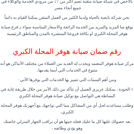
بالأخص في شبكة صيانة متقنة تضم أكثر من 27 من مزودي الخدمة والوكلاء في
جميع أنحاء مصر .
نحن شركة نابضة بالحياة ولدينا الكثير من العمل المتقن يمكننا القيام به دائماً
توقع منا المزيد والمزيد من الخدمة الرائعة والاسعار المناسبة سواء بـ فرع صيانة
هوفر المحلة الكبري او بكافة فروعنا المنتشرة بالمدن والمناطق الرئيسية
رقم ضمان صيانة هوفر المحلة الكبري
مركز صيانة هوفر المعتمد ويجذب له العديد من العملاء من مختلف الأماكن هو أنه
متنوع في الخدمات التي أينما يقدمها،
ومن أهم السمات التي تتميز بها الخدمات التي يوفرها الآتي:-
١-الجودة ، يمكنك عزيزي العميل أن تتأكد من ذلك الأمر من خلال طريقة غاية في
البساطة هي التواصل مع توكيل صيانة هوفر المحلة الكبري
وطلب مساعدته لحل أي من المشاكل مما التي تواجهك مع أجهزتك هوفر المحلة
الكبري،
بعد حصولك عليها كل ما عليك فعله حينها هو أن تراقب الجهاز المنزلي خاصتك
وهو يؤدي وظائفه ،