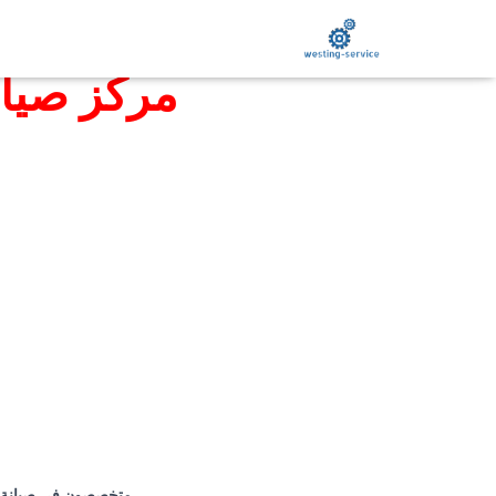
مركز صيا
متخصصون فى صيانة وا