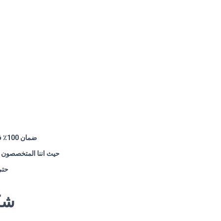
ضمان 100٪ في الواقع علي كافة قطع الغيار لمدة عام كامل و الصيانة ولدينا فحص مجاني لجميع اجهزة هوفر
حيث اننا المتخصصون ا
حتى
شك