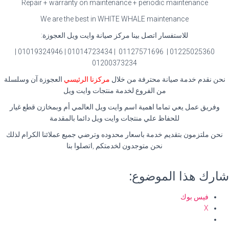
Repair + warranty on maintenance + periodic maintenance
We are the best in WHITE WHALE maintenance
للاستفسار اتصل بينا مركز صيانة وايت ويل العجوزة:
01225025360 | 01127571696 | 01014723434 | 01019324946 |
01200373234
نحن نقدم خدمة صيانة محترفة من خلال
مركزنا الرئيسي
العجوزة آن وسلسلة
من الفروع لخدمة منتجات وايت ويل
وفريق عمل يعي تماما اهمية اسم وايت ويل العالمي أم وبمخازن قطع غيار
للحفاظ علي منتجات وايت ويل دائما بالمقدمة
نحن ملتزمون بتقديم خدمة باسعار محدوده وترضي جميع عملائنا الكرام لذلك
نحن متوجدون لخدمتكم ,اتصلوا بنا
شارك هذا الموضوع:
فيس بوك
X