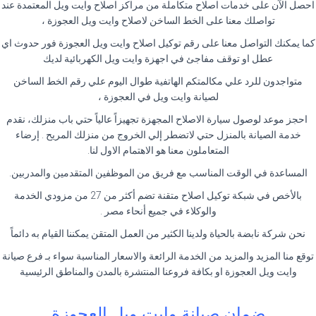
احصل الآن على خدمات اصلاح متكاملة من مراكز اصلاح وايت ويل المعتمدة عند
تواصلك معنا على الخط الساخن لاصلاح وايت ويل العجوزة ،
كما يمكنك التواصل معنا على رقم توكيل اصلاح وايت ويل العجوزة فور حدوث اي
عطل او توقف مفاجئ في اجهزة وايت ويل الكهربائية لديك
متواجدون للرد علي مكالمتكم الهاتفية طوال اليوم علي رقم الخط الساخن
لصيانة وايت ويل في العجوزة ،
احجز موعد لوصول سيارة الاصلاح المجهزة تجهيزاً عالياً حتي باب منزلك، نقدم
خدمة الصيانة بالمنزل حتي لاتضطر إلي الخروج من منزلك المريح . إرضاء
المتعاملون معنا هو الاهتمام الاول لنا.
المساعدة في الوقت المناسب مع فريق من الموظفين المتقدمين والمدربين.
بالأخص في شبكة توكيل اصلاح متقنة تضم أكثر من 27 من مزودي الخدمة
والوكلاء في جميع أنحاء مصر .
نحن شركة نابضة بالحياة ولدينا الكثير من العمل المتقن يمكننا القيام به دائماً
توقع منا المزيد والمزيد من الخدمة الرائعة والاسعار المناسبة سواء بـ فرع صيانة
وايت ويل العجوزة او بكافة فروعنا المنتشرة بالمدن والمناطق الرئيسية
ضمان صيانة وايت ويل العجوزة