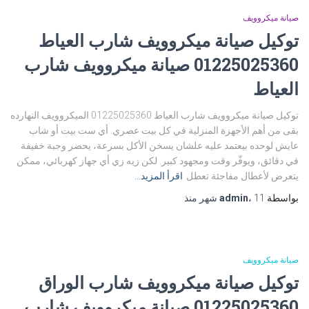
صيانة ميكروويف
توكيل صيانة ميكروويف شارب العياط
01225025360 صيانة ميكروويف شارب
العياط
توكيل صيانة ميكروويف شارب العياط 01225025360 الميكروويف النهارده
بقى من أهم الأجهزة المنزلية في كل بيت عصري. أي ست بيت أو شاب
عايش لوحده بيعتمد عليه علشان يسخن الأكل بسرعة، يحضر وجبة خفيفة
في دقائق، ويوفّر وقت ومجهود كبير. لكن زيه زي أي جهاز كهربائي، ممكن
يتعرض لأعطال مفاجئة تعطل
اقرأ المزيد…
بواسطة
11 شهر
،
admin
منذ
صيانة ميكروويف
توكيل صيانة ميكروويف شارب الوراق
01225025360 صيانة ميكروويف شارب