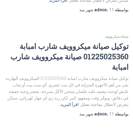
ممكن يتعرض لأعطال مفاجئة تعطل
اقرأ المزيد…
بواسطة
11 شهر
،
admin
منذ
صيانة ميكروويف
توكيل صيانة ميكروويف شارب امبابة
01225025360 صيانة ميكروويف شارب
امبابة
توكيل صيانة ميكروويف شارب امبابة 01225025360 الميكروويف النهارده
بقى من أهم الأجهزة المنزلية في كل بيت عصري. أي ست بيت أو شاب
عايش لوحده بيعتمد عليه علشان يسخن الأكل بسرعة، يحضر وجبة خفيفة
في دقائق، ويوفّر وقت ومجهود كبير. لكن زيه زي أي جهاز كهربائي، ممكن
يتعرض لأعطال مفاجئة تعطل
اقرأ المزيد…
بواسطة
11 شهر
،
admin
منذ