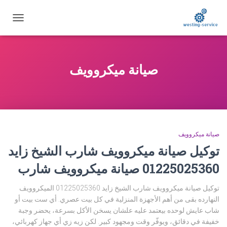
تبديل
التنقل
صيانة ميكروويف
صيانة ميكروويف
توكيل صيانة ميكروويف شارب الشيخ زايد
01225025360 صيانة ميكروويف شارب
توكيل صيانة ميكروويف شارب الشيخ زايد 01225025360 الميكروويف
النهارده بقى من أهم الأجهزة المنزلية في كل بيت عصري. أي ست بيت أو
شاب عايش لوحده بيعتمد عليه علشان يسخن الأكل بسرعة، يحضر وجبة
خفيفة في دقائق، ويوفّر وقت ومجهود كبير. لكن زيه زي أي جهاز كهربائي،