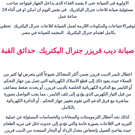
الاولوية فى الصيانة حتى لا يفسد الغذاء الذى بداخل الجهاز فيتواجد صاحب
مسئولية صيانة ثلاجات جنرال اليكتريك فى نفس اليوم ان امكن او فى أثناء 24
ساعة عمل
توفيرالاحتياجات والمكونات اللازمة لعمل الصيانة لثلاجات جنرال اليكتريك تحظي
بكامل اهتمام جنرال اليكتريك المعتمد للصيانة في مصر .
صيانة ديب فريزر جنرال اليكتريك حدائق القبة
اعطال تايمر الديب فريزر ضمن أكثر المشاكل شيوعاً التي يتعرض لها كثير من
العملاء حيث يعود ذلك إلى قطع الاسلاك الكهربائيه التي تصل بين جهاز التحكم
أو التايمر مع الدائرة الكهربائية الخلصة بالديب فريزر، أو يحدث ضغط مضاعف
من قبل التيار الكهربي الذي يؤدي إلى تلف التايمر ، مما يجب التواصل بصورة
مباشرة مع فرق الدعم التي تقوم بتغيير جهاز التحكم ، أو الدائرة الكهربائية
بالكامل.
كذلك نجد أعطال الثرموستات والسخانات والحساسات المسئولة عن عملية
التبريد في الثلاجات بصورة عامة والتي تؤدي إلى حدوث خلل في تبريد الطعام
حيث يفاجئ العميل بإنخفاض معدل الرذاذ أو البخار المنبعث من الديب فريزر