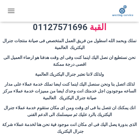
رقم صيانة جنرال اليكتريك في حدائق
ت
ب
القبة
01127571696
د
ي
ل
نملك وبحمد الله اسطول من فريق العمل المتخصص فى صيانة منتجات جنرال
ا
اليكتريك العالمية
ل
ت
نحن نستطيع ان نصل اليك اينما كنت وفى اى وقت هدفنا هو ارضاء العميل الى
ن
اقصى درجة ممكنة
ق
ولذلك لاننا نعتبر جنرال اليكتريك العالمية
ل
لذلك اتصل بنا ونحن سنصل اليك اينما كنت ايضا نملك خدمة عملاء على مدار
الساعه موجودون اجل خدمتك انت وحدك ايضا من مميزات خدمة عملاء مركز
صيانة جنرال اليكتريك العالمية
انك يمكنك ان تتصل بنا فى اى وقت ومن اى مكان ستقوم خدمة عملاء جنرال
اليكتريك بالرد عليك ثم سيسلمك الى الدعم الفنى
الذى بدورة يصل اليك فى اى مكان انت موجود فية نحن هنا لخدمة عملاء شركة
جنرال اليكتريك