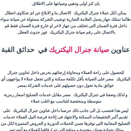
بان كنز اولى وذهبي وصيانتها على الاطلاق.
يمكن لكل عملاء جنرال اليكتريك الاتصال بنا و الابلاغ عن اى شكاوى اعطال
طالما تمتلك جهاز يحمل العلامة التجارية توشيب الشركة مسئولة عن صيانة سواء
داخل فترة الضمان التى تختلف من جهاز لاخر او خارج فترة الضمان فقط قم
بالاتصال على رقم صيانة جنرال اليكتريك فور حدوث العطل .
عناوين
صيانة جنرال اليكتريك
في حدائق القبة
للحصول على راحة العملاء ومحاولة إرضائهم نحرص داخل عناوين جنرال
اليكتريك مصر على الصيانة بأقل تكلفة ممكنة و التي تجعل عملاء لا يواجهون أي
عوائق مادية تحول دون حصولهم على خدمات الشركة بمصر
و لذلك وضعنا في جنرال اليكتريك مصر مقابل خدمات التصليح اسعار رمزية
متوسطة ومنخفضة لتتناسب مع اغلب عملاء
ليس هذا فحسب بل الى جانب ذلك حرصنا داخل عناوين جنرال اليكتريك على
تقديم أكبر التخفيضات الممكنة والاجتهاد فى إتاحة فرصة النيل العملاء خدمات
التصليح المجانية التي نوفرها ضمن الحملات الدورية و العروض المتميزة لكل من
يمتلك شهادة ضمان معتمدة و موثقة التي تم إرفاقها للعملاء مع أجهزتهم .