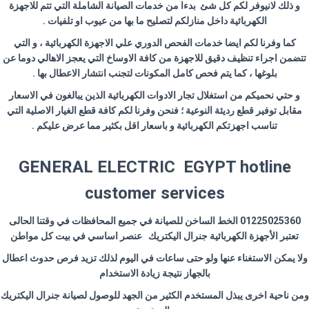
و ذلك لانيوفر لكم كل شئ بدءا من خدمات الصيانة الشاملة التي تتم للاجهزة
الكهربائية داخل منازلكم لتصليح ما بها من عيوب او تلفيات .
كما وفرنا لكم ايضا خدمات الفحص الدوري علي الاجهزة الكهربائية ، و التي
تتضمن اجراء تنظيف دقيق للاجهزة من كافة الاوساخ التي يعجز الاهالي دوما عن
بلوغها ، كما يتم فحص كامل المكونات لتجنب انتشار الاعطال بها .
و حتي نحميكم من استغلال تجار الادوات الكهربائية الذين يبالغون في الاسعار
مقابل توفير قطع رديئة النوعية ؛ فنحن وفرنا لكم كافة قطع الغيار الاصلية التي
تناسب اجهزتكم الكهربائية و باسعار اقل بكثير مما عرض عليكم .
GENERAL ELECTRIC EGYPT hotline
customer services
01225025360 الخط الساخن للصيانة في جميع المحافظات في وقتنا الحالى
تعتبر الأجهزة الكهربائية جنرال اليكتريك عنصر اساسي في بيت كل مواطن
ولا يمكن الاستغناء عنها ولو حتى ساعات في اليوم لذلك تزيد فرص حدوث اعطال
بالجهاز نتيجة زيادة الاستخدام
ومن ناحية اخرى يبذل المستخدم الكثير من الجهد للوصول لصيانة جنرال اليكتريك