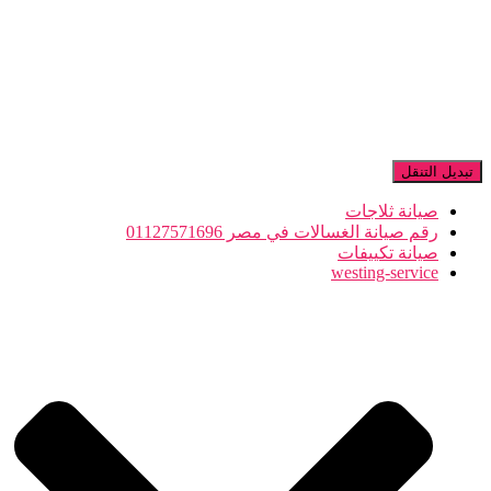
تبديل التنقل
صيانة ثلاجات
رقم صيانة الغسالات في مصر 01127571696
صيانة تكييفات
westing-service