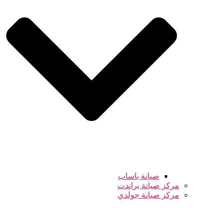
صيانة باساب
مركز صيانة براندت
مركز صيانة جولدي