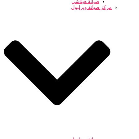
صيانة هيتاشى
مركز صيانة ويرلبول