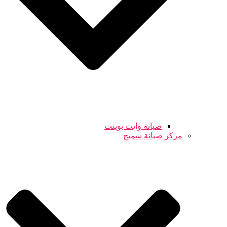
صيانة وايت بوينت
مركز صيانة سميج