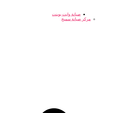
صيانة وايت بوينت
مركز صيانة سميج