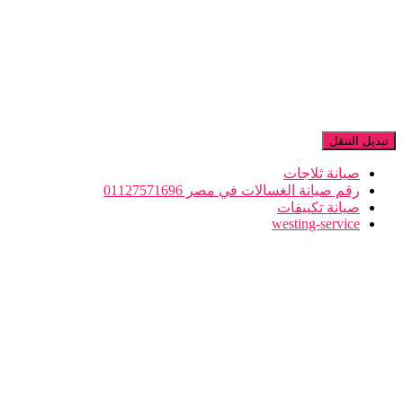
تبديل التنقل
صيانة ثلاجات
رقم صيانة الغسالات في مصر 01127571696
صيانة تكييفات
westing-service