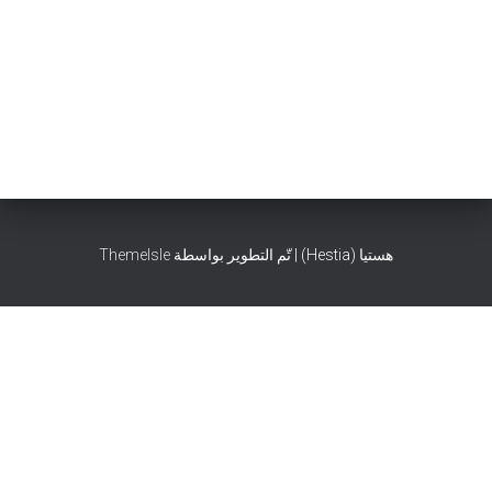
هستيا (Hestia) | تّم التطوير بواسطة
ThemeIsle
1
تواصل معنا الآن عبر الواتساب لحجز موعد الصيانة فوراً!
Open chat