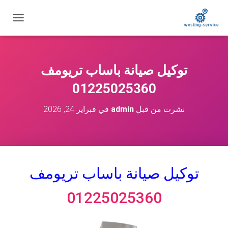
ت
ب
د
ي
ل
توكيل صيانة باساب تريومف
ا
ل
01225025360
ت
ن
نشرت من قبل
admin
في
فبراير 24, 2026
ق
ل
توكيل صيانة باساب
تريومف
01225025360