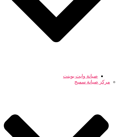
صيانة وايت بوينت
مركز صيانة سميج