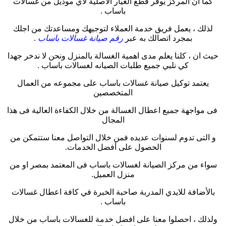
كما ان المركز يوفر قطع الغيار الأصلية لأي موديل من غسالات
باساب .
لذلك ، يعمل فريق خدمة العملاء لتوجيهك ومساعدتك من اجلك
بمجرد اتصالك به عبر
رقم صيانة غسالات باساب
.
حيث ان ، كلنا يعلم مدى اهمية الغسالة بالمنزل ونحن لا ندخر جهدا
كي نلبي جميع طلبات الصيانه لغسالات باساب .
يعتمد توكيل صيانة غسالات باساب على مجموعه من العمال
المتخصصين
فى مواجهة جميع اعطال الغسالة من خلال الكفاءة العالية فى هذا
المجال
و التى تدوم لسنوات عديده فمن خلال التواصل معنا ستتمكن من
الحصول على أفضل الخدمات.
سواء من مركز الصيانة لغسالات باساب فى المعتمد بمصر او من
منزل العميل.
بالأضافة للايدي المدربة صاحبة الخبرة في كافة اعطال غسالات
باساب .
ولذلك ، احصلوا معنا على افضل خدمة للغسالات باساب من خلال