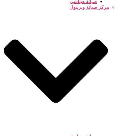
صيانة هيتاشى
مركز صيانة ويرلبول