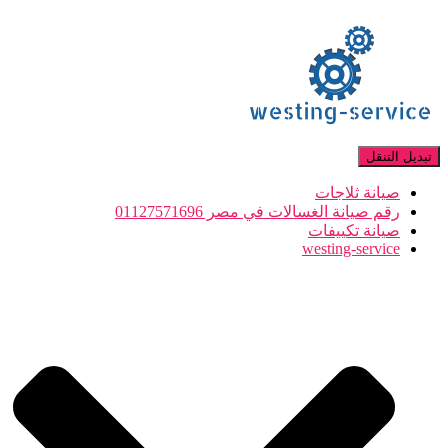
تبديل التنقل
صيانة ثلاجات
رقم صيانة الغسالات في مصر 01127571696
صيانة تكييفات
westing-service