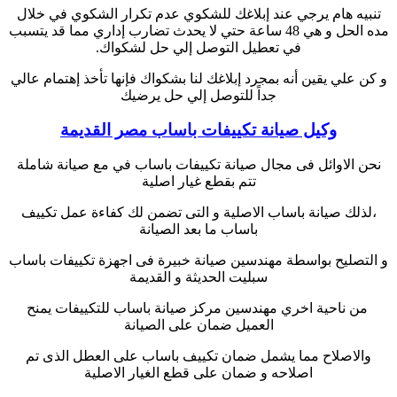
تنبيه هام يرجي عند إبلاغك للشكوي عدم تكرار الشكوي في خلال
مده الحل و هي 48 ساعة حتي لا يحدث تضارب إداري مما قد يتسبب
في تعطيل التوصل إلي حل لشكواك.
و كن علي يقين أنه بمجرد إبلاغك لنا بشكواك فإنها تأخذ إهتمام عالي
جداً للتوصل إلي حل يرضيك
وكيل صيانة تكييفات باساب مصر القديمة
نحن الاوائل فى مجال صيانة تكييفات باساب في مع صيانة شاملة
تتم بقطع غيار اصلية
،لذلك صيانة باساب الاصلية و التى تضمن لك كفاءة عمل تكييف
باساب ما بعد الصيانة
و التصليح بواسطة مهندسين صيانة خبيرة فى اجهزة تكييفات باساب
سبليت الحديثة و القديمة
من ناحية اخري مهندسين مركز صيانة باساب للتكييفات يمنح
العميل ضمان على الصيانة
والاصلاح مما يشمل ضمان تكييف باساب على العطل الذى تم
اصلاحه و ضمان على قطع الغيار الاصلية