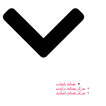
صيانة باساب
مركز صيانة براندت
مركز صيانة جولدي