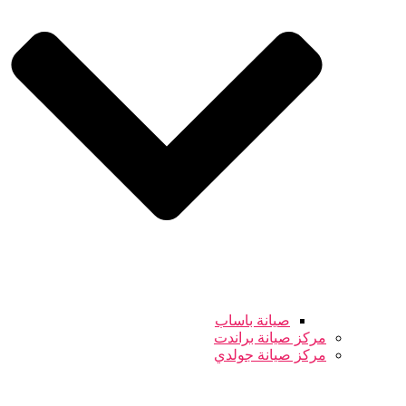
صيانة باساب
مركز صيانة براندت
مركز صيانة جولدي