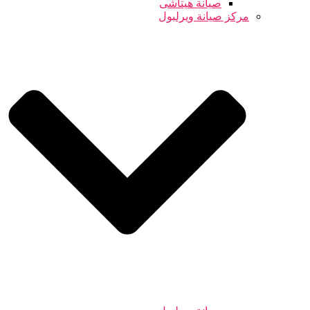
صيانة هيتاشى
مركز صيانة ويرلبول