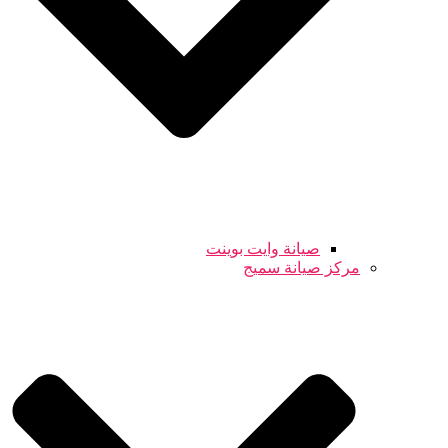
صيانة وايت بوينت
مركز صيانة سميج