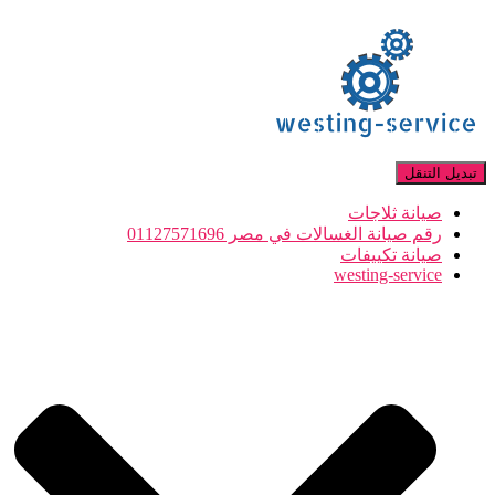
تبديل التنقل
صيانة ثلاجات
رقم صيانة الغسالات في مصر 01127571696
صيانة تكييفات
westing-service