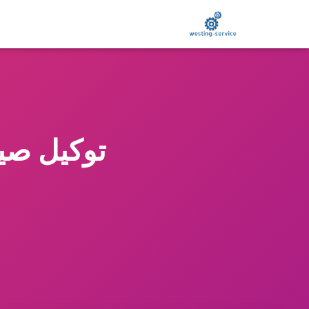
توكيل صيا