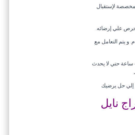
لمخصصة لإستقبال
 نحرص علي إرضائه
.
للمدير العام. و يتم التعامل مع
تنبيه هام يرجي عند إبلاغك للشكوي عدم تكرار الشكوي في خلال مده الحل و هي 48 ساعة حتي لا يحدث
.
ل إلي حل يرضيك
اج نايل