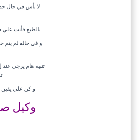
لا بأس في حال حد
بالطبع فأنت علي د
ت
و كن علي يقين أ
وكيل صيا