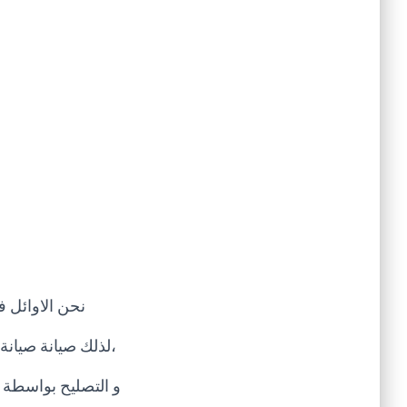
نحن الاوائل ف
،لذلك صيانة
صيانة 
و التصليح بواسطة م