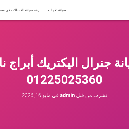
صيانة ثلاجات
رقم صيانة الغسالات في مصر 127571696
نة جنرال اليكتريك أبراج ن
01225025360
نشرت من قبل
admin
في
مايو 16, 2026