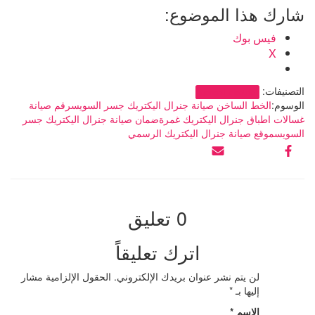
شارك هذا الموضوع:
فيس بوك
X
التصنيفات:
general electric
الوسوم:
الخط الساخن صيانة جنرال اليكتريك جسر السويس
رقم صيانة
غسالات اطباق جنرال اليكتريك غمرة
ضمان صيانة جنرال اليكتريك جسر
السويس
موقع صيانة جنرال اليكتريك الرسمي
0 تعليق
اترك تعليقاً
لن يتم نشر عنوان بريدك الإلكتروني.
الحقول الإلزامية مشار
إليها بـ
*
الاسم
*