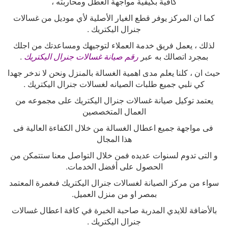
كافية بكيفية مواجهة العطل ومحاربته ،
كما ان المركز يوفر قطع الغيار الأصلية لأي موديل من غسالات
جنرال اليكتريك
.
لذلك ، يعمل فريق خدمة العملاء لتوجيهك ومساعدتك من اجلك
بمجرد اتصالك به عبر
رقم صيانة غسالات جنرال اليكتريك
.
حيث ان ، كلنا يعلم مدى اهمية الغسالة بالمنزل ونحن لا ندخر جهدا
كي نلبي جميع طلبات الصيانه لغسالات جنرال اليكتريك
.
يعتمد توكيل صيانة غسالات جنرال اليكتريك على مجموعه من
العمال المتخصصين
فى مواجهة جميع اعطال الغسالة من خلال الكفاءة العالية فى
هذا المجال
و التى تدوم لسنوات عديده فمن خلال التواصل معنا ستتمكن من
الحصول على أفضل الخدمات
.
سواء من مركز الصيانة لغسالات جنرال اليكتريك فىغمرة المعتمد
بمصر او من منزل العميل
.
بالأضافة للايدي المدربة صاحبة الخبرة في كافة اعطال غسالات
جنرال اليكتريك
.