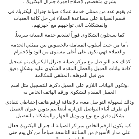
بشري متخصص لإصلاح اجهزة جنرال اليكتريك
.
ثم يقوم عدد من ممثلي خدمة عملاء صيانة جنرال اليكتريك في
قسم الصيانة على مساعدة العملاء في حل كافة العقبات
والمشكلات التي تواجههم مع أجهزتهم،
كما يسجلون الشكاوى فوراً لتقديم خدمة الصيانة سريعاً
.
،أما من حيث أسلوب المعاملة بالخصوص بين ممثلي الخدمة
والعملاء فهي تكون على أعلى مستوى من الود والاحترام
كذلك عند التواصل مع مركز صيانة جنرال اليكتريك يتم تسجيل
كافة بيانات العميل والعطل المقدم الشكوي عليه .بشكلٍ دقيق
من قبل الموظف المتلقي للمكالمة
،وتكون البيانات اللازم على العميل ذكرها للتسجيل مثل اسم
العميل المقدم للشكوى ورقم الهاتف الخاص به
وذلك لسهولة التواصل معه، بالإضافة لرقم هاتف إحتياطي لتفادي
أي ظرف أثناء التواصل للزيارة، أيضاً يتم تدوين عنوان العميل
بشكل دقيق مع نوع وموديل الجهاز والمشكلة بالتفصيل
.
كما يكون الرقم الخاص بمراكز الصيانة لـ جنرال اليكتريك فعال
على مدار الأسبوع من الساعة التاسعة صباحاً من كل يوم حتى
العاشرة مساءً
.