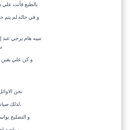
بالطبع فأنت علي در
ت
و كن علي يقين أ
نحن الاوائ
،لذلك صيان
و التصليح بواس
من ناحية اخ