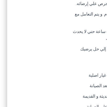
 نحرص علي إرضائه.
للمدير العام. و يتم التعامل مع
تنبيه هام يرجي عند إبلاغك للشكوي عدم تكرار الشكوي في خلال مده الحل و هي 48 ساعة حتي لا يحدث
ل إلي حل يرضيك
يار اصلية
د الصيانة
يثة و القديمة
لى الصيانة