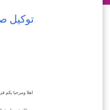
توكيل ص
اهلا ومرحبا بكم ف