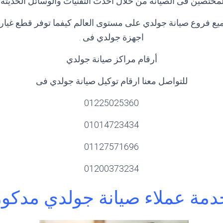
تصين فى الصيانة من خلال احدث التقنيات والوسائل الحديثة وا
ع فروع صيانة جولدي على مستوى العالم كيفما توفر قطع غيار 
اجهزة جولدي فى .
أرقام مراكز صيانة جولدي
للتواصل معنا ارقام توكيل صيانة جولدي فى
01225025360
01014723434
01127571696
01200373234
دمة عملاء صيانة جولدي مدكور