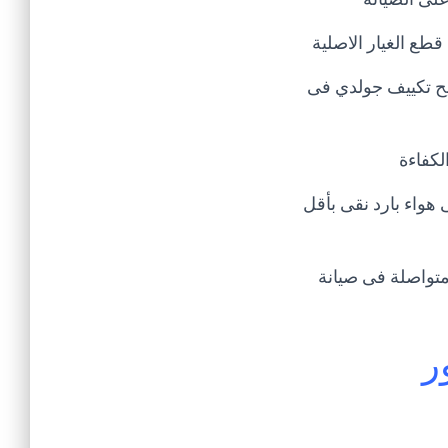
ع الغيار الاصلية
صليح تكييف جولدي فى
لكفاءة
هواء بارد نقى بأقل
يانة الاجهزة المنزلية و الكهربائية تمتد خبرته الى 25 عام متواصلة فى صيانة
ر