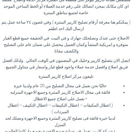
اي كان مكانك بمجرد اتصالك على رقم خدمة العملاء أو الخط الساخن الموحد
خاصة لجميع مناطق المنتزة
( يمكنكم هنا معرفة أرقام تصليح كاريير المنتزة ) وفي غضون ٢٤ ساعة عمل يتم
ارسال اليك احد اطقم
الاصلاح حتى عندك ونصلحلك جهازك و في البيت. في الحقيقة جميع قطع الغيار
متوفرة و امريكية المنشأ وكمان العميل بيحصل على ضمان عام على التصليح
والكشف مجانا.
اتصل الان بتصليح كاريير وخليك في المضمون في الوقت الحالي . ولذلك افضل
فريق اصلاح وافضل خدمة عملاء واجود قطع غيار واسعار في متناول الجميع .
تليفون مركز اصلاح كاريير المنتزة
حاليًا نحن نعمل فى مجال التصليح من 20 عام ولدينا خبرة
فائقة فى مجال الاصلاح كاريير المنتزة وجميع الاجهزة المنزليه
• نعمل على اصلاح جميع الاعطال
( اعطال المكيفات – اعطال التكييفات – اعطال التكييف – اعطال
المبردات )
لدينا خبرة فائقة فى تصليح كاريير المنتزة وجميع الاجهزة ونصلك لحد
المنزل
• شركة كاريير تعمل فى صيانة جميع الاجهزة بجميع ماركاتها العالميه