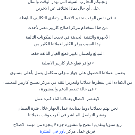
ونجنبكم التجارب السيئة التي تهدر الوقت والمال
.على أي حال بماذا نختلاف عن الاخرين
» في نفس الوقت تحديد الاعطال وتفادي التكاليف الباهظة
من هنا استخدام مركز اصلاح كاريير مصر لأحدث
الأجهزة والتقنية الحديثة في تحديد المكونات التالفة
لهذا السبب يوفر الكثير لعملائنا الكثير من
.المبالغ ولضمان تغيير قطع الغيار التالفة فقط
» توافر قطع غيار كاريير الاصلية
يضمن لعملائنا الحصول علي جهاز منزلي متكامل يعمل بأعلى مستوى
من الكفاءة التي ينتظرها عملائنا ولتعزيز الثقة في مركز تصليح كاريير المعتمد ،
» في حالة تقديم الدعم والمشورة ،
.لايقتصر الاتصال بعملائنا اثناء فترة عمل
نحن نهتم بعملائنا دوما بمتابعة عمل الجهاز خلال فترة الضمان
.ونعتبر التواصل المباشر في أقرب وقت بعملائنا
ربع سنويا وتقديم النصح والمشورة جزء لا يتجزء من مهمة الاصلاح
فريق عمل مركز
باور في المنتزة