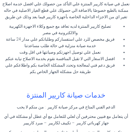
نعمل في صيانة كاريير المنتزة علي التأكد من حصولك علي افضل خدمة اصلاح
ممكنة بالطبع خصوصًا بالاضافة الي حصولك علي قطع الغيار الاصلية في حاله
تغير اي من الاجزاء الداخلية الخاصة بأجهزة كاريير فيما بعد وذلك عن طريق
تصليح كاريير المنتزة لديه تعاقد مع جميع وكلاء الاجهزة الكهربية
والالكترونية في مصر
فريق مخصص للرد علي استفساركم وطلباتكم علي مدار 24 ساعة
خدمة صيانة منزلية في حالة طلب مساعدتنا
نعمل علي توصيل اجهزتكم وصيانتها في اقل وقت
افضل الاسعار التي لا تقبل المنافسة نقوم بخدمة الاصلاح نيابة عنكم
فريق دعم فني لمعالجة وتحدد المشكلة الخاصة بكم واطلاعكم علي
طريقة حل مشكلة الجهاز الخاص بكم
خدمات صيانة كاريير المنتزة
الدعم الفني المتاح في مركز صيانة كاريير : من منكم لا يحب
أن يتعامل مع فنيين محترفين آن لعلي للتعامل مع أي عطل أو مشكلة في أي
جهاز كهربائي كاريير – تكييف لكاريير – مبرد كارييير