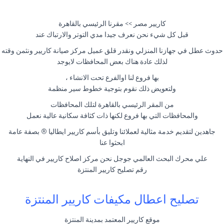
كاريير مصر >> مقرنا الرئيسي بالقاهرة
قبل كل شيء نحن نعرف جيدا مدي التوتر والارتباك عند
حدوث عطل في جهازنا المنزلي ونقدر قلق عميل مركز صيانة كاريير ونثمن وقته
لذلك عادة هناك بعض المحافظات لايوجد
بها فروع لنا اوالفرع تحت الانشاء ،
ولتعويض ذلك نقوم بتوجية خطوط سير منظمة
من المقر الرئيسي بالقاهرة لتلك المحافظات
والمحافظات التي بها فروع لكنها ذات كثافة سكانية عالية نعمل
جاهدين لتقديم خدمة مثالية لعملائنا وتليق بأسم كاريير ايطاليا ® بصفة عامة
ابحثوا عنا
علي محرك البحث العالمي جوجل نحن مركز اصلاح كاريير في النهاية
رقم تصليح كاريير المنتزة
تصليح اعطال مكيفات كاريير المنتزة
موقع كاريير المعتمد بمدينة المنتزة