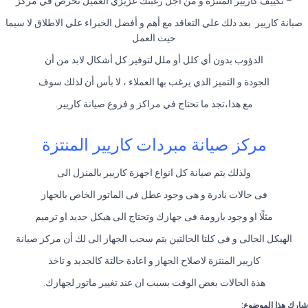
– تكييف كاريير المنتزة و من أجل رغبتك عزيزي العميل نحرص في مركز
صيانة كاريير بعد ذلك علي التعاقد مع أهم و أفضل الخبراء علي الاطلاق لا سيما
حيث العمل
الدؤوب بدون أي كلل أو ملل لتوفير كل أشكال لابد من أن
الجودة و التميز الذي يرغب بها العملاء ، لا بأس أن لذلك سوف
مع هذا،تجد ما تحتاج في مراكز و فروع صيانة كاريير.
مركز صيانة مبردات كاريير المنتزة
ولذلك يتم صيانة كل انواع اجهزة كاريير بالمنزل الى
فى حالات نادرة و هى وجود عطل فى الماتور الخاص بالجهاز
مثلًا او وجود بارومة فى جهازك وتحتاج الى هيكل جديد او ترميم
الهيكل الحالى و فى كلتا الحالتين يتم سحب الجهاز الى لك أن مركز صيانة
كاريير المنتزة لاصلاح الجهاز و اعادة حالتة كالجديد و تاخذ
هذة الحالات بعض الوقت بسبب ان عند تغيير ماتور لجهازك.
شارك هذا الموضوع: