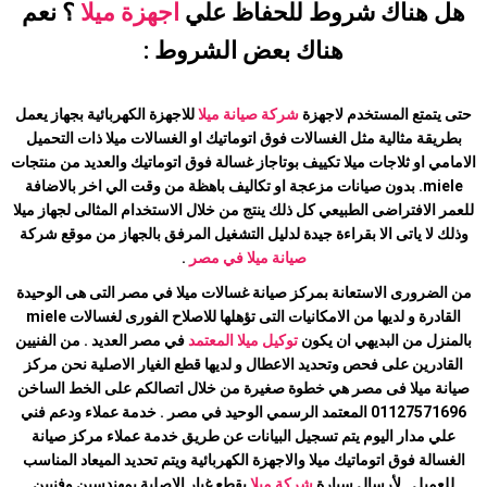
هل هناك شروط للحفاظ علي
اجهزة ميلا
؟ نعم
هناك بعض الشروط :
حتى يتمتع المستخدم لاجهزة
شركة صيانة ميلا
للاجهزة الكهربائية بجهاز يعمل
بطريقة مثالية مثل الغسالات فوق اتوماتيك او الغسالات
ميلا
ذات التحميل
الامامي او ثلاجات
ميلا
تكييف بوتاجاز غسالة فوق اتوماتيك والعديد من منتجات
miele. بدون صيانات مزعجة او تكاليف باهظة من وقت الي اخر بالاضافة
للعمر الافتراضى الطبيعي كل ذلك ينتج من خلال الاستخدام المثالى لجهاز
ميلا
وذلك لا ياتى الا بقراءة جيدة لدليل التشغيل المرفق بالجهاز من موقع شركة
صيانة
ميلا
في مصر
.
من الضرورى الاستعانة بمركز صيانة غسالات
ميلا
في مصر التى هى الوحيدة
القادرة و لديها من الامكانيات التى تؤهلها للاصلاح الفورى لغسالات miele
بالمنزل من البديهي ان يكون
توكيل
ميلا
المعتمد
في مصر العديد . من الفنيين
القادرين على فحص وتحديد الاعطال و لديها قطع الغيار الاصلية نحن مركز
صيانة
ميلا
فى مصر هي خطوة صغيرة من خلال اتصالكم على الخط الساخن
01127571696 المعتمد الرسمي الوحيد في مصر . خدمة عملاء ودعم فني
علي مدار اليوم يتم تسجيل البيانات عن طريق خدمة عملاء مركز صيانة
الغسالة فوق اتوماتيك
ميلا
والاجهزة الكهربائية ويتم تحديد الميعاد المناسب
للعميل . لأرسال سيارة
شركة
ميلا
بقطع غيار الاصلية بمهندسين وفنيين