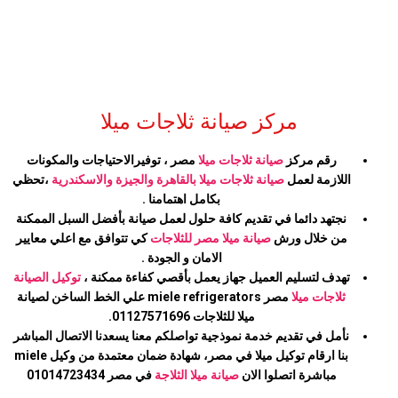
مركز صيانة ثلاجات ميلا
رقم مركز
صيانة ثلاجات ميلا
مصر ، توفيرالاحتياجات والمكونات
اللازمة لعمل
صيانة ثلاجات ميلا
بالقاهرة والجيزة والاسكندرية
،تحظي
بكامل اهتمامنا
.
نجتهد دائما في تقديم كافة حلول لعمل صيانة بأفضل السبل الممكنة
من خلال ورش
صيانة
ميلا
مصر للثلاجات
كي تتوافق مع اعلي معايير
الامان و الجودة .
تهدف لتسليم العميل جهاز يعمل بأقصي كفاءة ممكنة ،
توكيل الصيانة
ثلاجات
ميلا
مصر miele refrigerators علي الخط الساخن لصيانة
ميلا
للثلاجات 01127571696.
نأمل في تقديم خدمة نموذجية تواصلكم معنا يسعدنا الاتصال المباشر
بنا ارقام توكيل
ميلا
في مصر، شهادة ضمان معتمدة من وكيل miele
مباشرة اتصلوا الان
صيانة
ميلا
الثلاجة
في مصر 01014723434