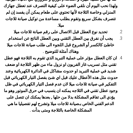
ولهذا نحب اليوم أن نلقي الضوء على كيفية التصرف عند تعطل جهازك
المنزلي وخاصة الثلاجة لأنها تحتوي على طعام يمكن أن يفسد إن لم
تتصرف بشكل سريع وتقوم بطلب مساعدة من توكيل صيانة ثلاجات
ميلا.
تحديد نوع العطل قبل الاتصال على رقم صيانة ثلاجات ميلا
يجب أن نفرق بين العطل التقني وبين العطل الناتج عن استخدام
خاطئ كالكسر أو الشروخ قبل اللجوء الى طلب صيانة ثلاجات ميلا
وهناك أمثلة للتوضيح .
ان كان العطل مؤثر على عملية التبريد الذي تقوم به الثلاجة فهو عطل
تقني مثل تسريب غاز الفريون او نزول ماء من ظهر الثلاجة او ضعف
شديد في عملية التبريد او حدوث مشاكل في الدائرة الكهربائية وعند
حدوث مثل هذه الأعطال عليك قبل اي شئ بفصل التيار الكهربائي قبل
التفكير في صيانة ثلاجات
ميلا
لان عدم فصل التيار الكهربائي في ظل
وجود عطل تقني في الثلاجه يمكنه ان يتسبب في حرق الموتور وهو ما
يؤدي الى تفاقم المشكلة بدلا من حلها , بعدها يمكنك ان تتصل على
الدعم الفني الخاص بـصيانة ثلاجات
ميلا
وتشرح لهم تفصيليا ما هي
المشكلة الخاصة بالثلاجة ومتى بدأت .