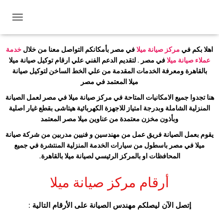
رقم توكيل صيانة ميلا
01225025360
ت
ب
د
اهلا
بكم في
مركز صيانة ميلا
في مصر بأمكانكم التواصل معنا من خلال
خدمة
ي
عملاء صيانة ميلا
في مصر . لتقديم الدعم الفني علي ارقام توكيل صيانة ميلا
ل
بالقاهرة ومعرفة الخدمات المقدمة من علي الخط الساخن لتوكيل صيانة
ا
ل
ميلا
المعتمد في مصر
ت
هنا تجدوا جميع الامكانيات المتاحة في مركز صيانة ميلا
في مصر لعمل الصيانة
ن
المنزلية الشاملة وبدرجة امتياز للاجهزة الكهربائية
هيتاشى بقطع غيار اصلية
ق
ل
وبأذون مخزن معتمدة من
عناوين ميلا
مصر المعتمد
يقوم بعمل الصيانة فريق عمل من مهندسين و فنيين مدربين من شركة صيانة
ميلا
في مصر باسطول من سيارات الخدمة المنزلية المنتشرة في جميع
المحافظات او بالمركز الرئيسي لصيانة ميلا
بالقاهرة
.
أرقام مركز صيانة ميلا
إتصل الآن ليصلكم مهندس الصيانة على الأرقام التالية
: