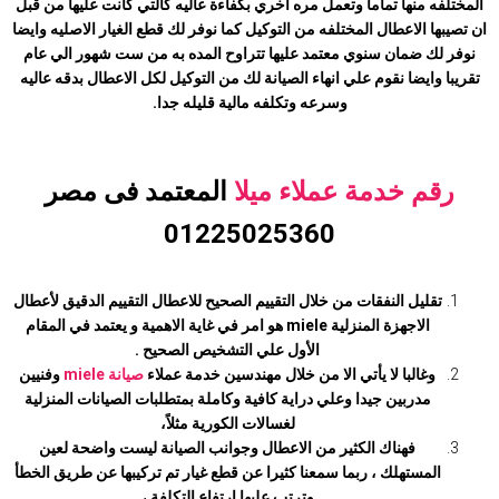
المختلفه منها تماما وتعمل مره اخري بكفاءة عاليه كالتي كانت عليها من قبل
ان تصيبها الاعطال المختلفه من التوكيل كما نوفر لك قطع الغيار الاصليه وايضا
نوفر لك ضمان سنوي معتمد عليها تتراوح المده به من ست شهور الي عام
تقريبا وايضا نقوم علي انهاء الصيانة لك من التوكيل لكل الاعطال بدقه عاليه
وسرعه وتكلفه مالية قليله جدا.
رقم خدمة عملاء ميلا
المعتمد فى مصر
01225025360
تقليل النفقات من خلال التقييم الصحيح للاعطال التقييم الدقيق لأعطال
الاجهزة المنزلية miele هو امر في غاية الاهمية و يعتمد في المقام
الأول علي التشخيص الصحيح .
وغالبا لا يأتي الا من خلال مهندسين خدمة عملاء
صيانة miele
وفنيين
مدربين جيدا وعلي دراية كافية وكاملة بمتطلبات الصيانات المنزلية
لغسالات الكورية مثلاً،
فهناك الكثير من الاعطال وجوانب الصيانة ليست واضحة لعين
المستهلك ، ربما سمعنا كثيرا عن قطع غيار تم تركيبها عن طريق الخطأ
وترتب عليها ارتفاع التكلفة ،