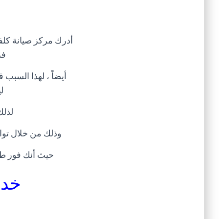
أدرك مركز صيانة كلفي
فر
أيضاً ، لهذا السبب
ل
لذلك
وذلك من خلال توا
حيث أنك فور ط
خدم