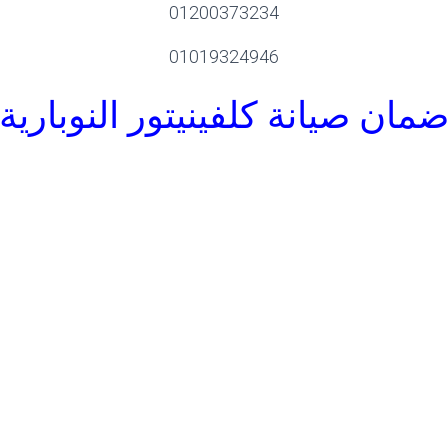
01200373234
01019324946
مان صيانة كلفينيتور
النوبارية