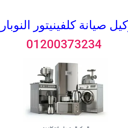
كيل صيانة كلفينيتور
النوبار
01200373234