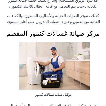
فلا تترد عزيزي المستخدم وسارع بطلب خدمة صيانة كنمور
الفعالة ، حيث يتم التعامل مع كافة اعطال ثلاجتك الكنمور ،
كذلك ، تتوفر التقنيات الحديثة والأساليب المتطورة والكفاءات
العالية من الفنيين وخبراء الصيانة المدربين على أعلى مستوى.
مركز صيانة غسالات كنمور المقطم
توكيل صيانة غسالات كنمور
هنا فى توكيل صيانة غسالات كنمور يقوم بمعالجة أي عطل