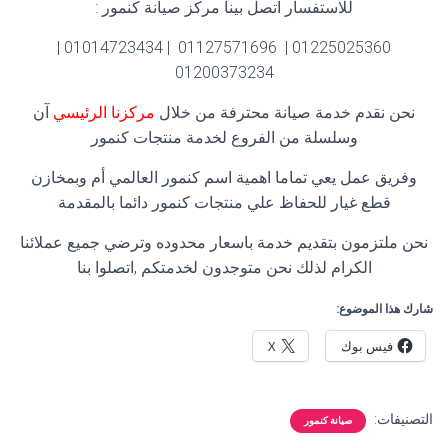
للاستفسار اتصل بينا مركز صيانة كنمور :
01225025360 | 01127571696 | 01014723434 |
01200373234
نحن نقدم خدمة صيانة محترفة من خلال
مركزنا الرئيسي
آن
وسلسلة من الفروع لخدمة منتجات كنمور
وفريق عمل يعي تماما اهمية اسم كنمور العالمي أم وبمخازن
قطع غيار للحفاظ علي منتجات كنمور دائما بالمقدمة
نحن ملتزمون بتقديم خدمة باسعار محدوده وترضي جميع عملائنا
الكرام لذلك نحن متوجدون لخدمتكم ,اتصلوا بنا
شارك هذا الموضوع:
فيس بوك
X
التصنيفات:
صيانة كنمور