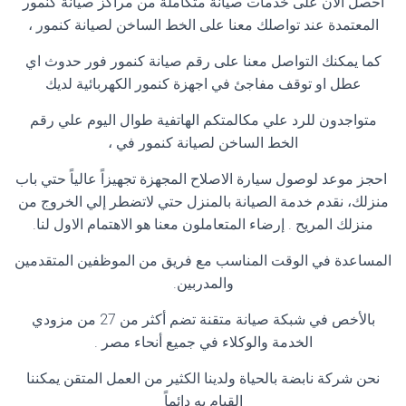
احصل الآن على خدمات صيانة متكاملة من مراكز صيانة كنمور
المعتمدة عند تواصلك معنا على الخط الساخن لصيانة كنمور ،
كما يمكنك التواصل معنا على رقم صيانة كنمور فور حدوث اي
عطل او توقف مفاجئ في اجهزة كنمور الكهربائية لديك
متواجدون للرد علي مكالمتكم الهاتفية طوال اليوم علي رقم
الخط الساخن لصيانة كنمور في ،
احجز موعد لوصول سيارة الاصلاح المجهزة تجهيزاً عالياً حتي باب
منزلك، نقدم خدمة الصيانة بالمنزل حتي لاتضطر إلي الخروج من
منزلك المريح . إرضاء المتعاملون معنا هو الاهتمام الاول لنا.
المساعدة في الوقت المناسب مع فريق من الموظفين المتقدمين
والمدربين.
بالأخص في شبكة صيانة متقنة تضم أكثر من 27 من مزودي
الخدمة والوكلاء في جميع أنحاء مصر .
نحن شركة نابضة بالحياة ولدينا الكثير من العمل المتقن يمكننا
القيام به دائماً