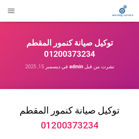
ت
ب
د
ي
ل
توكيل صيانة كنمور المقطم
ا
ل
01200373234
ت
ن
نشرت من قبل
admin
في
ديسمبر 15, 2025
ق
ل
توكيل صيانة كنمور
المقطم
01200373234