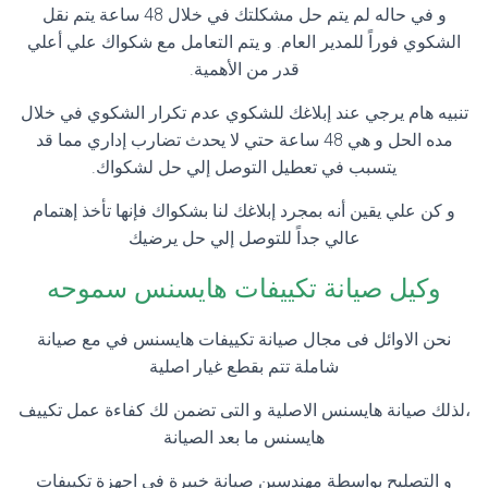
و في حاله لم يتم حل مشكلتك في خلال 48 ساعة يتم نقل
الشكوي فوراً للمدير العام. و يتم التعامل مع شكواك علي أعلي
قدر من الأهمية.
تنبيه هام يرجي عند إبلاغك للشكوي عدم تكرار الشكوي في خلال
مده الحل و هي 48 ساعة حتي لا يحدث تضارب إداري مما قد
يتسبب في تعطيل التوصل إلي حل لشكواك.
و كن علي يقين أنه بمجرد إبلاغك لنا بشكواك فإنها تأخذ إهتمام
عالي جداً للتوصل إلي حل يرضيك
وكيل صيانة تكييفات هايسنس سموحه
نحن الاوائل فى مجال صيانة تكييفات هايسنس في مع صيانة
شاملة تتم بقطع غيار اصلية
،لذلك صيانة هايسنس الاصلية و التى تضمن لك كفاءة عمل تكييف
هايسنس ما بعد الصيانة
و التصليح بواسطة مهندسين صيانة خبيرة فى اجهزة تكييفات