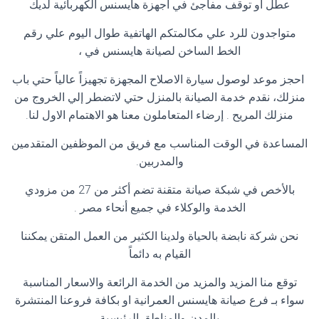
عطل او توقف مفاجئ في اجهزة هايسنس الكهربائية لديك
متواجدون للرد علي مكالمتكم الهاتفية طوال اليوم علي رقم
الخط الساخن لصيانة هايسنس في ،
احجز موعد لوصول سيارة الاصلاح المجهزة تجهيزاً عالياً حتي باب
منزلك، نقدم خدمة الصيانة بالمنزل حتي لاتضطر إلي الخروج من
منزلك المريح . إرضاء المتعاملون معنا هو الاهتمام الاول لنا.
المساعدة في الوقت المناسب مع فريق من الموظفين المتقدمين
والمدربين.
بالأخص في شبكة صيانة متقنة تضم أكثر من 27 من مزودي
الخدمة والوكلاء في جميع أنحاء مصر .
نحن شركة نابضة بالحياة ولدينا الكثير من العمل المتقن يمكننا
القيام به دائماً
توقع منا المزيد والمزيد من الخدمة الرائعة والاسعار المناسبة
سواء بـ فرع صيانة هايسنس العمرانية او بكافة فروعنا المنتشرة
بالمدن والمناطق الرئيسية