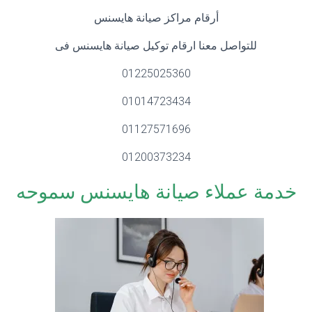
أرقام مراكز صيانة هايسنس
للتواصل معنا ارقام توكيل صيانة هايسنس فى
01225025360
01014723434
01127571696
01200373234
خدمة عملاء صيانة هايسنس سموحه