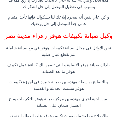
مده الحل و هي 48 ساعة حتي لا يحدث تضارب إداري مما قد
يتسبب في تعطيل التوصل إلي حل لشكواك.
و كن علي يقين أنه بمجرد إبلاغك لنا بشكواك فإنها تأخذ إهتمام
عالي جداً للتوصل إلي حل يرضيك
وكيل صيانة تكييفات هوفر زهراء مدينة نصر
نحن الاوائل فى مجال صيانة تكييفات هوفر في مع صيانة شاملة
تتم بقطع غيار اصلية
،لذلك صيانة هوفر الاصلية و التى تضمن لك كفاءة عمل تكييف
هوفر ما بعد الصيانة
و التصليح بواسطة مهندسين صيانة خبيرة فى اجهزة تكييفات
هوفر سبليت الحديثة و القديمة
من ناحية اخري مهندسين مركز صيانة هوفر للتكييفات يمنح
العميل ضمان على الصيانة
والاصلاح مما يشمل ضمان تكييف هوفر على العطل الذى تم