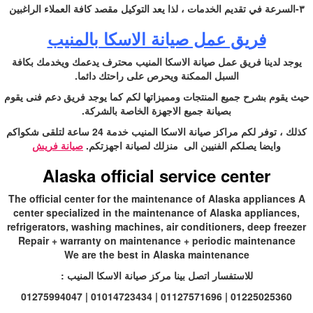
٣-السرعة في تقديم الخدمات ، لذا يعد التوكيل مقصد كافة العملاء الراغبين
فريق عمل صيانة الاسكا بالمنيب
يوجد لدينا فريق عمل صيانة الاسكا المنيب محترف يدعمك ويخدمك بكافة
السبل الممكنة ويحرص على راحتك دائما.
حيث يقوم بشرح جميع المنتجات ومميزاتها لكم كما يوجد فريق دعم فنى يقوم
بصيانة جميع الاجهزة الخاصة بالشركة.
كذلك ، توفر لكم مراكز صيانة الاسكا المنيب خدمة 24 ساعة لتلقى شكواكم
وايضا يصلكم الفنيين الى منزلك لصيانة اجهزتكم.
صيانة فريش
Alaska official service center
The official center for the maintenance of Alaska appliances A
center specialized in the maintenance of Alaska appliances,
refrigerators, washing machines, air conditioners, deep freezer
Repair + warranty on maintenance + periodic maintenance
We are the best in Alaska maintenance
للاستفسار اتصل بينا مركز صيانة الاسكا المنيب :
01225025360 | 01127571696 | 01014723434 | 01275994047