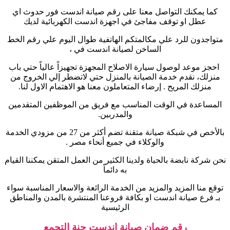
كما يمكنك التواصل معنا على رقم صيانة اندست فور حدوث اي
عطل او توقف مفاجئ في اجهزة اندست الكهربائية لديك
متواجدون للرد علي مكالمتكم الهاتفية طوال اليوم علي رقم الخط
الساخن لصيانة اندست في ،
احجز موعد لوصول سيارة الاصلاح المجهزة تجهيزاً عالياً حتي باب
منزلك، نقدم خدمة الصيانة بالمنزل حتي لاتضطر إلي الخروج من
منزلك المريح . إرضاء المتعاملون معنا هو الاهتمام الاول لنا
.
المساعدة في الوقت المناسب مع فريق من الموظفين المتقدمين
والمدربين.
بالأخص في شبكة صيانة متقنة تضم أكثر من 27 من مزودي الخدمة
والوكلاء في جميع أنحاء مصر .
نحن شركة نابضة بالحياة ولدينا الكثير من العمل المتقن يمكننا القيام
به دائماً
توقع منا المزيد والمزيد من الخدمة الرائعة والاسعار المناسبة سواء
بـ فرع صيانة اندست او بكافة فروعنا المنتشرة بالمدن والمناطق
الرئيسية
رقم ضمان صيانة اندست جنة التجمع