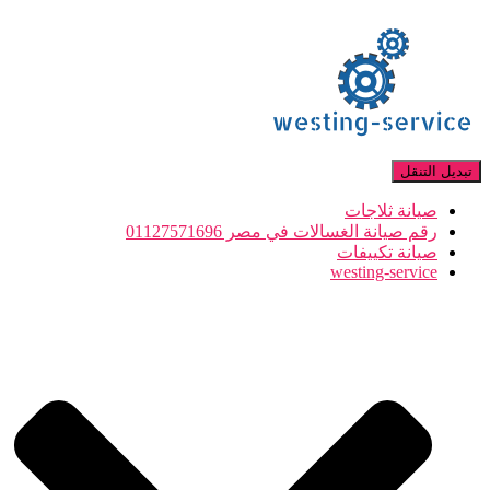
تبديل التنقل
صيانة ثلاجات
رقم صيانة الغسالات في مصر 01127571696
صيانة تكييفات
westing-service