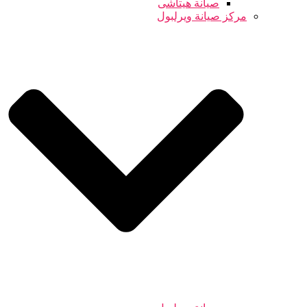
صيانة هيتاشى
مركز صيانة ويرلبول