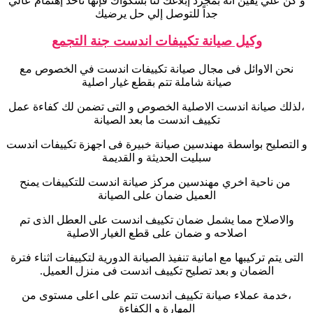
و كن علي يقين أنه بمجرد إبلاغك لنا بشكواك فإنها تأخذ إهتمام عالي
جداً للتوصل إلي حل يرضيك
وكيل صيانة تكييفات اندست جنة التجمع
نحن الاوائل فى مجال صيانة تكييفات اندست في الخصوص مع
صيانة شاملة تتم بقطع غيار اصلية
،لذلك صيانة اندست الاصلية الخصوص و التى تضمن لك كفاءة عمل
تكييف اندست ما بعد الصيانة
و التصليح بواسطة مهندسين صيانة خبيرة فى اجهزة تكييفات اندست
سبليت الحديثة و القديمة
من ناحية اخري مهندسين مركز صيانة اندست للتكييفات يمنح
العميل ضمان على الصيانة
والاصلاح مما يشمل ضمان تكييف اندست على العطل الذى تم
اصلاحه و ضمان على قطع الغيار الاصلية
التى يتم تركيبها مع امانية تنفيذ الصيانة الدورية لتكييفات اثناء فترة
الضمان و بعد تصليح تكييف اندست فى منزل العميل.
،خدمة عملاء صيانة تكييف اندست تتم على اعلى مستوى من
المهارة و الكفاءة