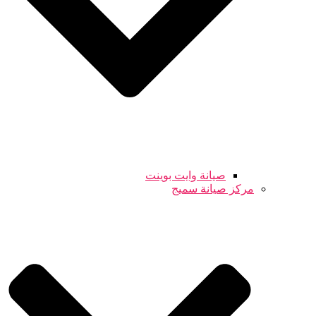
صيانة وايت بوينت
مركز صيانة سميج