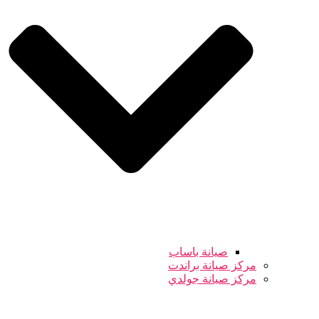
صيانة باساب
مركز صيانة براندت
مركز صيانة جولدي