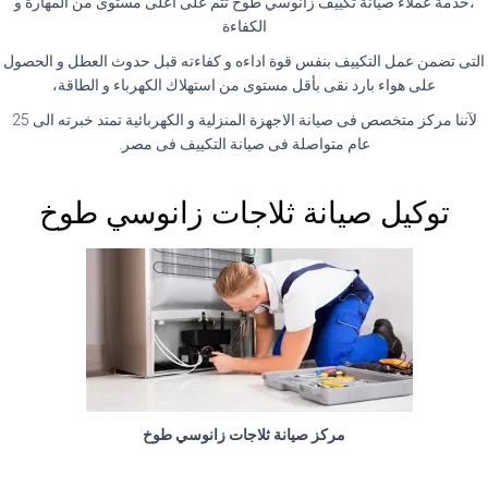
،خدمة عملاء صيانة تكييف زانوسي طوخ تتم على اعلى مستوى من المهارة و
الكفاءة
التى تضمن عمل التكييف بنفس قوة اداءه و كفاءته قبل حدوث العطل و الحصول
على هواء بارد نقى بأقل مستوى من استهلاك الكهرباء و الطاقة،
لآننا مركز متخصص فى صيانة الاجهزة المنزلية و الكهربائية تمتد خبرته الى 25
عام متواصلة فى صيانة التكييف فى مصر.
توكيل صيانة ثلاجات زانوسي طوخ
مركز صيانة ثلاجات زانوسي طوخ