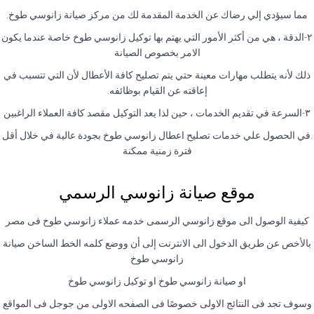
مما سيؤدي إلي رضاك عن الخدمة المقدمة لك من مركز صيانة زانوسي طوخ.
٢-الدقة ، هي من أكثر الأمور التي يهتم بها توكيل زانوسي طوخ خاصة عندما يكون
الامر بخصوص الصيانة
ذلك لأنه يتطلب مهارات معينة حتي يتم تصليح كافة الأعطال لأن التي تتسبب في
إعاقته عن القيام بوظائفه.
٣-السرعة في تقديم الخدمات ، حين لذا يعد التوكيل مقصد كافة العملاء الراغبين
.في الحصول علي خدمات تصليح اعطال زانوسي طوخ بجودة عالية في خلال أقل
فترة زمنية ممكنة
موقع صيانة زانوسي الرسمي
كيفية الوصول الى موقع زانوسي الرسمى خدمه عملاء زانوسي طوخ فى مصر
بالأخص عن طريق الدخول الى الانترنت إلى أن ووضع كلمه الخط الساخن صيانة
زانوسي طوخ
او صيانة زانوسي طوخ او توكيل زانوسي طوخ
وسوف تجد فى النتائج الاولى خصوصًا فى الصفحه الاولى من جوجل فى المواقع