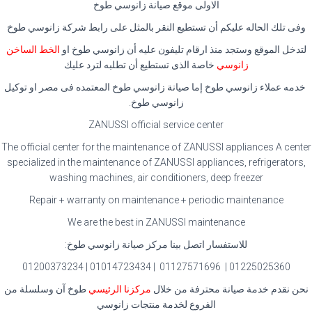
الاولى موقع صيانة زانوسي طوخ
وفى تلك الحاله عليكم أن تستطيع النقر بالمثل على رابط شركة زانوسي طوخ
لتدخل الموقع وستجد منذ ارقام تليفون عليه أن زانوسي طوخ او
الخط الساخن
زانوسي
خاصة الذى تستطيع أن تطلبه لترد عليك
خدمه عملاء زانوسي طوخ إما صيانة زانوسي طوخ المعتمده فى مصر او توكيل
زانوسي طوخ.
ZANUSSI official service center
The official center for the maintenance of ZANUSSI appliances A center
specialized in the maintenance of ZANUSSI appliances, refrigerators,
washing machines, air conditioners, deep freezer
Repair + warranty on maintenance + periodic maintenance
We are the best in ZANUSSI maintenance
للاستفسار اتصل بينا مركز صيانة زانوسي طوخ:
01225025360 | 01127571696 | 01014723434 | 01200373234
نحن نقدم خدمة صيانة محترفة من خلال
مركزنا الرئيسي
طوخ آن وسلسلة من
الفروع لخدمة منتجات زانوسي