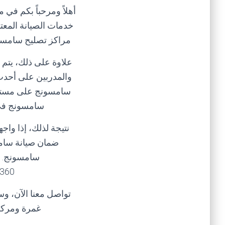
أهلاً ومرحباً بكم في
خدمات الصيانة المعتم
مراكز تصليح سامسون
علاوة على ذلك، يتم 
والمدربين على أحدث 
سامسونج على مستوى ا
سامسونج في غ
نتيجة لذلك، إذا وا
ضمان صيانة سامس
سامسونج. إ
////01200373234
تواصل معنا الآن، و
غمرة ومركز 