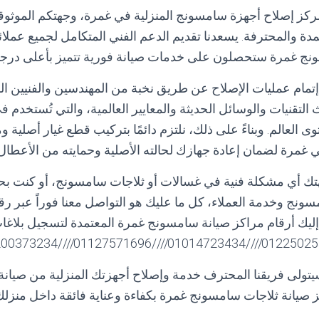
 مركز إصلاح أجهزة سامسونج المنزلية في غمرة، وجهتكم الموث
دة والمحترفة. يسعدنا تقديم الدعم الفني المتكامل لجميع عملا
ج غمرة ستحصلون على خدمات صيانة فورية تتميز بأعلى درجات
إتمام عمليات الإصلاح عن طريق نخبة من المهندسين والفنيين ا
التقنيات والوسائل الحديثة والمعايير العالمية، والتي تُستخدم 
لعالم. وبناءً على ذلك، نلتزم دائمًا بتركيب قطع غيار أصلية و
مرة لضمان إعادة جهازك لحالته الأصلية وحمايته من الأعطال 
جهتك أي مشكلة فنية في غسالات أو ثلاجات سامسونج، أو كنت ب
ونج وخدمة العملاء، كل ما عليك هو التواصل معنا فوراً عبر ر
ليك أرقام مراكز صيانة سامسونج غمرة المعتمدة لتسجيل بلاغات
01225025360////01014723434////01127571696
سيتولى فريقنا المحترف خدمة وإصلاح أجهزتك المنزلية من صيا
صيانة ثلاجات سامسونج غمرة بكفاءة وعناية فائقة داخل منزل