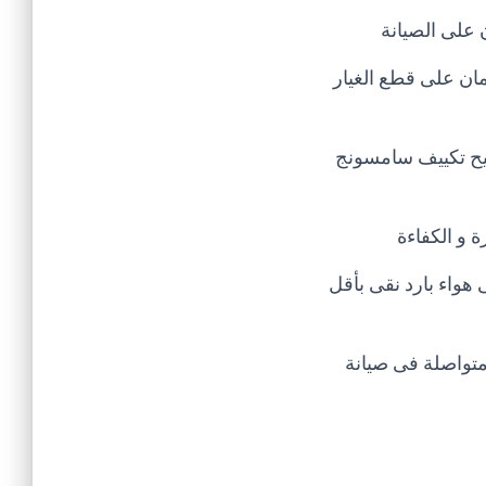
 على الصيانة
ان على قطع الغيار
تصليح تكييف سامسونج
 و الكفاءة
هواء بارد نقى بأقل
يانة الاجهزة المنزلية و الكهربائية تمتد خبرته الى 25 عام متواصلة فى صيانة