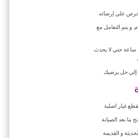
 نحرص علي إرضائه
.
للمدير العام. و يتم التعامل مع
تنبيه هام يرجي عند إبلاغك للشكوي عدم تكرار الشكوي في خلال مده الحل و هي 48 ساعة حتي لا يحدث
.
ل إلي حل يرضيك
طع غيار اصلية
ما بعد الصيانة
ديثة و القديمة