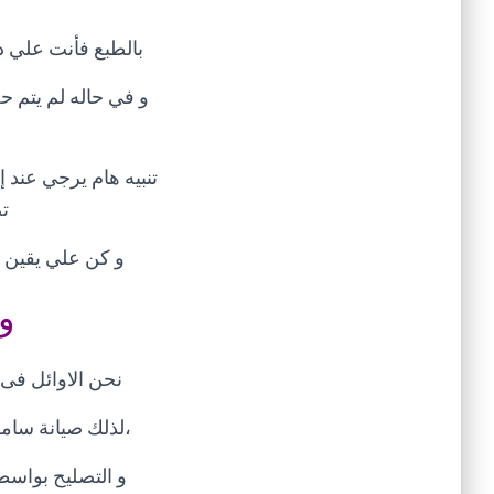
بالطبع فأنت علي د
ت
و كن علي يقين أ
و
نحن الاوائل فى
،لذلك صيانة سام
و التصليح بواسط