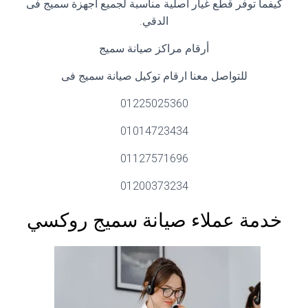
كيفما توفر قطع غيار اصلية مناسبة لجميع اجهزة سميج فى
الدقي.
أرقام مراكز صيانة سميج
للتواصل معنا ارقام توكيل صيانة سميج فى
01225025360
01014723434
01127571696
01200373234
خدمة عملاء صيانة سميج روكسي