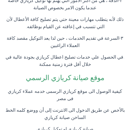
٢-الدقة ، هي من أكثر الأمور التي يهتم بها توكيل كريازي خاصة
عندما يكون الامر بخصوص الصيانة
ذلك لأنه يتطلب مهارات معينة حتي يتم تصليح كافة الأعطال لأن
التي تتسبب في إعاقته عن القيام بوظائفه.
٣-السرعة في تقديم الخدمات ، حين لذا يعد التوكيل مقصد كافة
العملاء الراغبين
.في الحصول علي خدمات تصليح اعطال كريازي بجودة عالية في
خلال أقل فترة زمنية ممكنة
موقع صيانة كريازي الرسمي
كيفية الوصول الى موقع كريازي الرسمى خدمه عملاء كريازي
فى مصر
بالأخص عن طريق الدخول الى الانترنت إلى أن ووضع كلمه الخط
الساخن صيانة كريازي
صيانة كريازي او توكيل كريازي