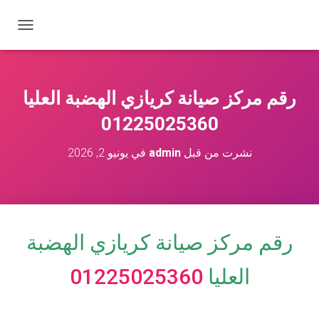
ت
ب
د
ي
ل
رقم مركز صيانة كريازي الهضبة العليا
ا
ل
01225025360
ت
ن
نشرت من قبل
admin
في
يونيو 2, 2026
ق
ل
رقم مركز صيانة كريازي
الهضبة
العليا
01225025360