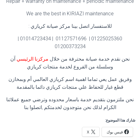
Repair + warranty on maintenance + periodic maintenance
We are the best in KIRIAZI maintenance
للاستفسار اتصل بينا مركز صيانة كريازي :
01225025360 | 01127571696 | 01014723434 |
01200373234
نحن نقدم خدمة صيانة محترفة من خلال
مركزنا الرئيسي
آن
وسلسلة من الفروع لخدمة منتجات كريازي
وفريق عمل يعي تماما اهمية اسم كريازي العالمي أم وبمخازن
قطع غيار للحفاظ علي منتجات كريازي دائما بالمقدمة
نحن ملتزمون بتقديم خدمة باسعار محدوده وترضي جميع عملائنا
الكرام لذلك نحن متوجدون لخدمتكم ,اتصلوا بنا
شارك هذا الموضوع:
فيس بوك
X