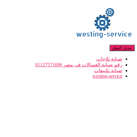
تبديل التنقل
صيانة ثلاجات
رقم صيانة الغسالات في مصر 01127571696
صيانة تكييفات
westing-service