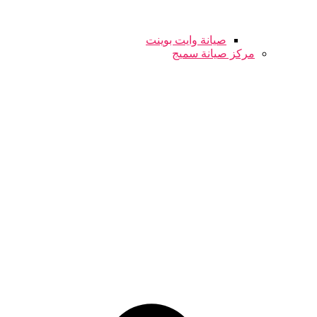
صيانة وايت بوينت
مركز صيانة سميج