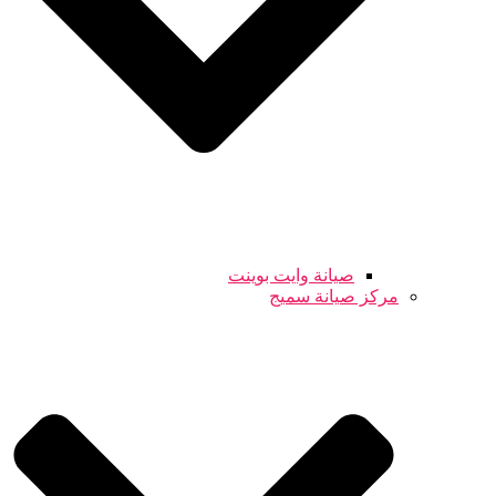
صيانة وايت بوينت
مركز صيانة سميج