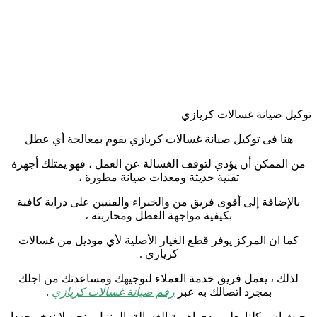
توكيل صيانة غسالات كريازي
هنا فى توكيل صيانة غسالات كريازي يقوم بمعالجة أي عطل
من الممكن أن يؤدي لتوقف الغسالة عن العمل ، فهو يمتلك أجهزة
تقنية حديثة ومعدات صيانة مطورة ،
بالإضافة إلى أقوى فريق من والخبراء والفنيين على دراية كافية
بكيفية مواجهة العطل ومحاربته ،
كما ان المركز يوفر قطع الغيار الأصلية لأي موديل من غسالات
كريازي .
لذلك ، يعمل فريق خدمة العملاء لتوجيهك ومساعدتك من اجلك
بمجرد اتصالك به عبر
رقم صيانة غسالات كريازي
.
حيث ان ، كلنا يعلم مدى اهمية الغسالة بالمنزل ونحن لا ندخر جهدا