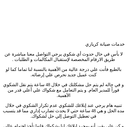
خدمات صيانة كريازي
لا بأس في حال حدوث أي شكوي يرجي التواصل معنا مباشرة عن
طريق الارقام المخصصة لإستقبال المكالمات و الطلبات .
بالطبع فأنت علي درجة عالية من الأهمية بالنسبة لنا تماما كما لو
كنت عميل جديد نحرص علي إرضائه.
و في حاله لم يتم حل مشكلتك في خلال 48 ساعة يتم نقل الشكوي
فوراً للمدير العام. و يتم التعامل مع شكواك علي أعلي قدر من
الأهمية.
تنبيه هام يرجي عند إبلاغك للشكوي عدم تكرار الشكوي في خلال
مده الحل و هي 48 ساعة حتي لا يحدث تضارب إداري مما قد يتسبب
في تعطيل التوصل إلي حل لشكواك.
و كن علي يقين أنه بمجرد إبلاغك لنا بشكواك فإنها تأخذ إهتمام عالي