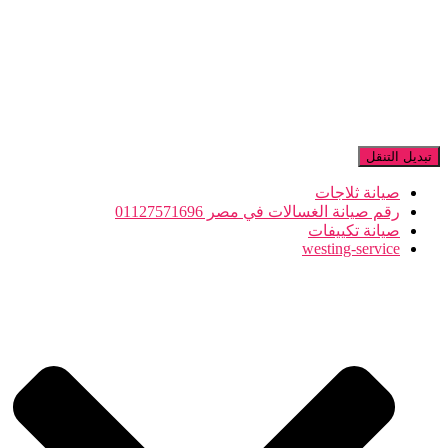
تبديل التنقل
صيانة ثلاجات
رقم صيانة الغسالات في مصر 01127571696
صيانة تكييفات
westing-service