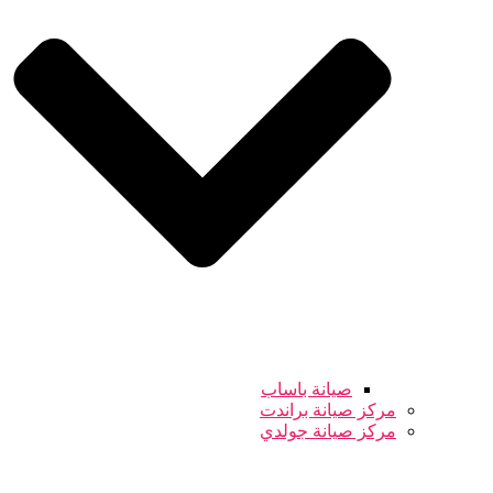
صيانة باساب
مركز صيانة براندت
مركز صيانة جولدي