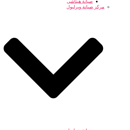
صيانة هيتاشى
مركز صيانة ويرلبول