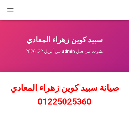
ت
ب
د
ي
ل
سبيد كوين زهراء المعادي
ا
ل
نشرت من قبل
admin
في
أبريل 22, 2026
ت
ن
ق
ل
صيانة سبيد كوين زهراء المعادي
01225025360