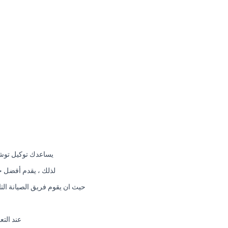
يساعدك توكيل توشي
لذلك ، يقدم أفضل خ
حيث ان يقوم فريق الصيانة التا
عند التع