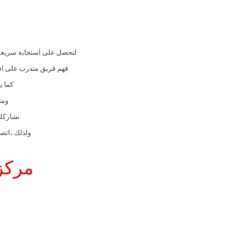
لتحصل على استجابة سريعة م
فهم فريق متدرب على افضل
كما ي
ومت
نشاركك 
ولذلك ،اتصل
مركز 