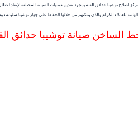
كز اصلاح توشيبا حدائق القبة بمجرد تقديم عمليات الصيانة المختلفة لإنقاذ اعطال
لهامة للعملاء الكرام والذي يمكنهم من خلالها الحفاظ علي جهاز توشيبا سليمة د
ط الساخن صيانة توشيبا حدائق الق