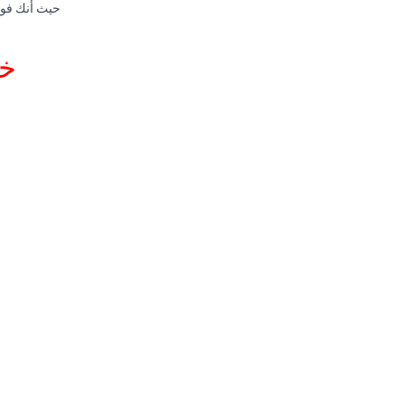
حيث أنك فور
خد