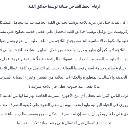
ارقام الخط الساخن صيانة توشيبا حدائق القبة
ا كان هناك خلل في تبريد ثلاجة توشيبا بحدائق القبة الخاصة بك فلا تتجاهل المشكل
وفروست من توكيل توشيبا حدائق القبة لتحصل علي افضل خدمة تصليح علي مستو
خلية والمكونات الأساسية الخاصة بجهاز الثلاجة من التلف عليك أن تقوم بعمل صيا
لثلاجة لا يمكن أن تظهر بصورة واضحة من خلال التعابير الشائعة للثلاجة والتي قد 
مات المتوجه بالعديد من المزايا والتسهيلات الرائعة ، فضلًا عن توفير فريق عمل 
وسارع بطلب خدمة اصلاح توشيبا الفعالة ، حيث يتم التعامل مع كافة اعطال ثلاجتك 
 الحديثة والأساليب المتطورة والكفاءات العالية من الفنيين وخبراء الصيانة المد
ماذا تفعل عند حدوث عطل في ثلاجة منزلك ؟
ب الناس كثيرا عند تعطل أي من الأجهزة المنزلية الخاصة بهم لما لها من أهمية كب
ري في الحياة اليومية ولهذا نحب اليوم أن نلقي الضوء على كيفية التصرف عند 
تحتوي على طعام يمكن أن يفسد إن لم تتصرف بشكل سريع وتقوم بطلب مساعدة من ت
تحديد نوع العطل قبل الاتصال على رقم صيانة ثلاجات توشيبا