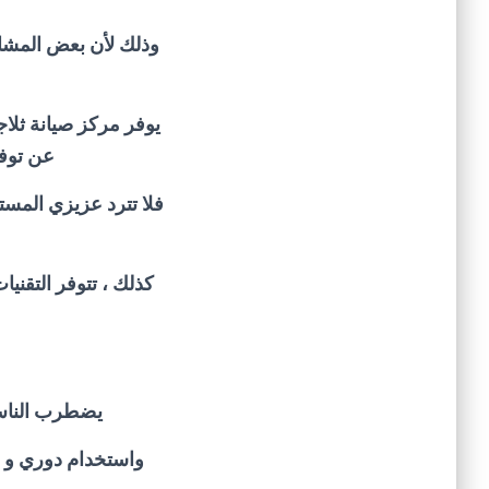
وذلك لأن بعض المشاكل
يوفر مركز صيانة ثلاج
عن توفي
فلا تترد عزيزي المست
كذلك ، تتوفر التقنيا
يضطرب الناس ك
واستخدام دوري و ض