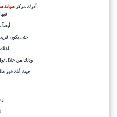
أدرك مركز
صيانة س
فيها
أيضاً 
حتى يكون قريب
لذلك 
وذلك من خلال توا
حيث أنك فور طل
دع
ل