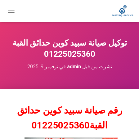
ت
ب
د
ي
ل
توكيل صيانة سبيد كوين حدائق القبة
ا
ل
01225025360
ت
ن
نشرت من قبل
admin
في
نوفمبر 9, 2025
ق
ل
رقم صيانة سبيد كوين حدائق
القبة
01225025360