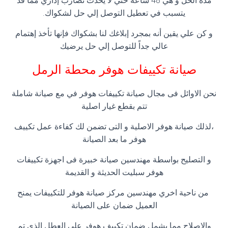
مده الحل و هي 48 ساعة حتي لا يحدث تضارب إداري مما قد
يتسبب في تعطيل التوصل إلي حل لشكواك.
و كن علي يقين أنه بمجرد إبلاغك لنا بشكواك فإنها تأخذ إهتمام
عالي جداً للتوصل إلي حل يرضيك
صيانة تكييفات هوفر محطة الرمل
نحن الاوائل فى مجال صيانة تكييفات هوفر في مع صيانة شاملة
تتم بقطع غيار اصلية
،لذلك صيانة هوفر الاصلية و التى تضمن لك كفاءة عمل تكييف
هوفر ما بعد الصيانة
و التصليح بواسطة مهندسين صيانة خبيرة فى اجهزة تكييفات
هوفر سبليت الحديثة و القديمة
من ناحية اخري مهندسين مركز صيانة هوفر للتكييفات يمنح
العميل ضمان على الصيانة
والاصلاح مما يشمل ضمان تكييف هوفر على العطل الذى تم