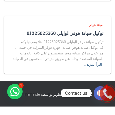
صيانة هوفر
توكيل صيانة هوفر الوايلي 01225025360
توكيل صيانة هوفر الوايلي 01225025360 اهلا ومرحبا بكم
فى توكيل صيانة هوفر صيانة اجهزة هوفر المنزلية في حيث ان
من خلال مراكز صيانة هوفر ستحصلون على كافة الخدمات
للصيانة المعتمدة. وذلك عن طريق مدينتي المختصين فى الصيانة
اقرأ المزيد…
1
2
Contact us
هستيا (Hestia) | تّم التطوير بواسطة
ThemeIsle
O
P
E