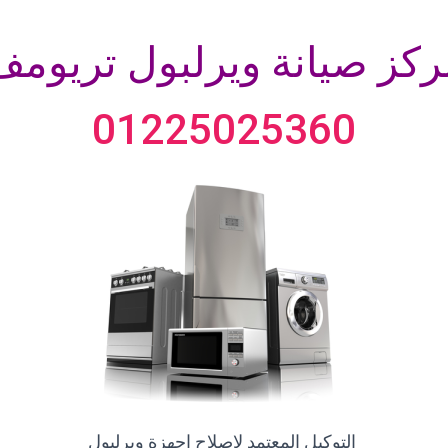
ركز صيانة ويرلبول تريومف
01225025360
التوكيل المعتمد لاصلاح اجهزة ويرلبول