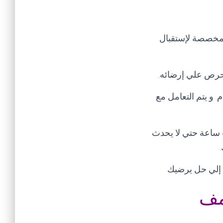
لمخصصة لإستقبال
 نحرص علي إرضائه
.
للمدير العام. و يتم التعامل مع
تنبيه هام يرجي عند إبلاغك للشكوي عدم تكرار الشكوي في خلال مده الحل و هي 48 ساعة حتي لا يحدث
.
ل إلي حل يرضيك
مف