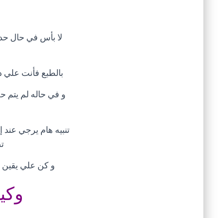
لا بأس في حال حد
بالطبع فأنت علي د
ت
و كن علي يقين أ
وكي