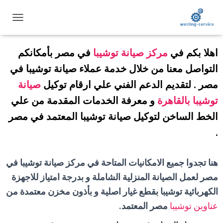
رقم مركز صيانة توشيبا
01225025360
ت
ب
د
اهلا بكم في
مركز
صيانة توشيبا
في مصر بأمكانكم
ي
ل
التواصل معنا من خلال خدمة عملاء صيانة توشيبا في
ا
ل
مصر . لتقديم الدعم الفني علي ارقام توكيل
صيانة
ت
توشيبا بالقاهرة
و معرفة الخدمات المقدمة من علي
ن
ق
الخط الساخن لتوكيل صيانة توشيبا المعتمد في مصر
ل
.
هنا تجدوا جميع الامكانيات المتاحة في مركز صيانة توشيبا في
مصر لعمل الصيانة المنزلية الشاملة و بدرجة امتياز للاجهزة
الكهربائية توشيبا بقطع غيار اصلية و بأذون مخزن معتمدة من
عناوين توشيبا
مصر المعتمد
.