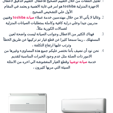
تقليل النفقات من خلال التقييم الصحيح للاعطال التقييم الدقيق لأعطال
الاجهزة المنزلية toshiba هو امر في غاية الاهمية و يعتمد في المقام
الأول علي التشخيص الصحيح .
وغالبا لا يأتي الا من خلال مهندسين خدمة عملاء
صيانة toshiba
وفنيين
مدربين جيدا وعلي دراية كافية وكاملة بمتطلبات الصيانات المنزلية
لغسالات الكورية مثلاً،
فهناك الكثير من الاعطال وجوانب الصيانة ليست واضحة لعين
المستهلك ، ربما سمعنا كثيرا عن قطع غيار تم تركيبها عن طريق الخطأ
وترتب عليها ارتفاع التكلفة ،
نحن نود أن نضيف بأننا نختصر عليكم جميع هذة المساوىء وغيرها من
الامور ذات الصلة مثل عدم وجود الخبرات المناسبة لتقديم
خدمة
صيانة توشيبا
وقطع الغيار المغشوشة الي اخره من الامثلة
السيئة التي مربها كثيرون ،