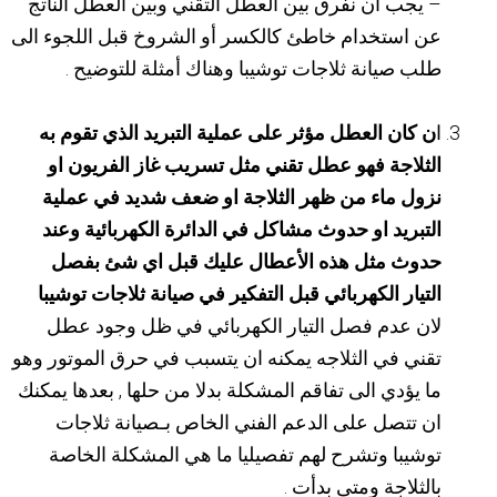
– يجب أن نفرق بين العطل التقني وبين العطل الناتج
عن استخدام خاطئ كالكسر أو الشروخ قبل اللجوء الى
طلب صيانة ثلاجات توشيبا وهناك أمثلة للتوضيح .
ا
ن كان العطل مؤثر على عملية التبريد الذي تقوم به
الثلاجة فهو عطل تقني مثل تسريب غاز الفريون او
نزول ماء من ظهر الثلاجة او ضعف شديد في عملية
التبريد او حدوث مشاكل في الدائرة الكهربائية وعند
حدوث مثل هذه الأعطال عليك قبل اي شئ بفصل
التيار الكهربائي قبل التفكير في صيانة ثلاجات توشيبا
لان عدم فصل التيار الكهربائي في ظل وجود عطل
تقني في الثلاجه يمكنه ان يتسبب في حرق الموتور وهو
ما يؤدي الى تفاقم المشكلة بدلا من حلها , بعدها يمكنك
ان تتصل على الدعم الفني الخاص بـصيانة ثلاجات
توشيبا وتشرح لهم تفصيليا ما هي المشكلة الخاصة
بالثلاجة ومتى بدأت .