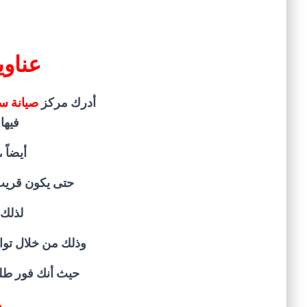
عناوي
أدرك مركز
صيانة س
فيها
أيضاً 
حتى يكون قريب
لذلك 
وذلك من خلال توا
حيث أنك فور طل