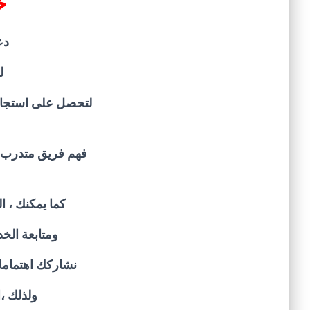
خد
دع
ل
لتحصل على استجاب
فهم فريق متدرب ع
كما يمكنك ، ا
ومتابعة الخ
نشاركك اهتمامك 
ولذلك ،