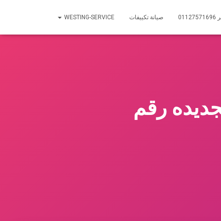
01
صيانة تكييفات
WESTING-SERVICE
جديده رقم