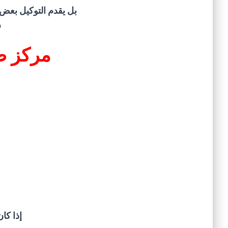
بل يقدم التوكيل بعض 
س
مركز ص
إذا كا