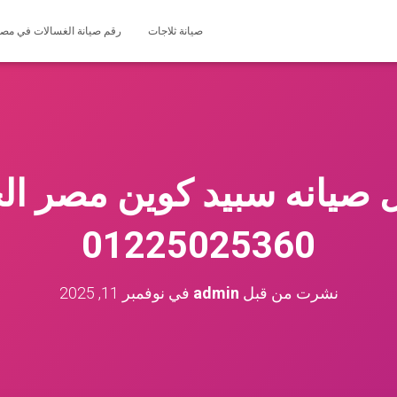
صيانة ثلاجات
رقم صيانة الغسالات في مصر 127571696
 صيانه سبيد كوين مصر ال
01225025360
نشرت من قبل
admin
في
نوفمبر 11, 2025