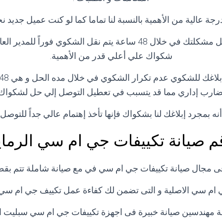
جة عالية من الأهمية بالنسبة لنا تماما كما لو كنت عميل جديد
و في حاله لم يتم حل مشكلتك في خلال 48 ساعة يتم نقل الشكوي فوراً 
شكواك علي أعلي قدر من الأهمية.
ضارب إداري مما قد يتسبب في تعطيل التوصل إلي حل لشكواك.
نه بمجرد إبلاغك لنا بشكواك فإنها تأخذ إهتمام عالي جداً للتوص
م صيانة تكييفات جي ام سي الرماي
فى مجال صيانة تكييفات جي ام سي في مع صيانة شاملة تتم بقطع
 ام سي الاصلية و التى تضمن لك كفاءة عمل تكييف جي ام سي م
ة مهندسين صيانة خبيرة فى اجهزة تكييفات جي ام سي سبليت الح