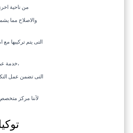
من ناحية اخري
والاصلاح مما يشم
التى يتم تركيبها مع 
،خدمة عمل
التى تضمن عمل التكي
توكي