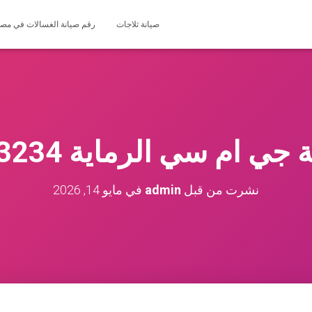
صيانة ثلاجات
رقم صيانة الغسالات في مصر 127571696
 ام سي الرماية 01200373234
نشرت من قبل
admin
في
مايو 14, 2026