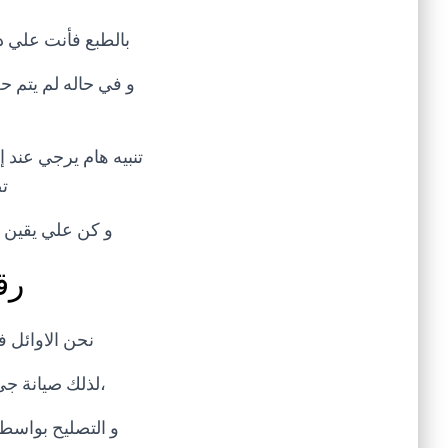
بالطبع فأنت علي در
ت
و كن علي يقين أ
رق
نحن الاوائل 
،لذلك صيانة جي
و التصليح بواسط