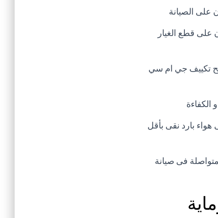
 على الصيانة
 على قطع الغيار
صليح تكييف جي ام سي
 الكفاءة
هواء بارد نقى بأقل
يانة الاجهزة المنزلية و الكهربائية تمتد خبرته الى 25 عام متواصلة فى صيانة
اية