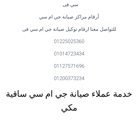
سي فى .
أرقام مراكز صيانة جي ام سي
للتواصل معنا ارقام توكيل صيانة جي ام سي فى
01225025360
01014723434
01127571696
01200373234
خدمة عملاء صيانة جي ام سي ساقية
مكي