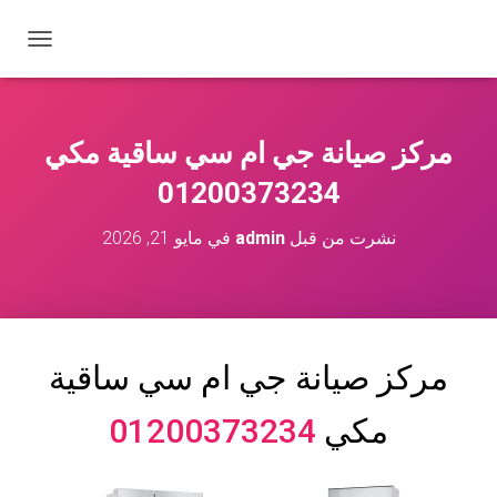
ت
ب
د
ي
ل
مركز صيانة جي ام سي ساقية مكي
ا
ل
01200373234
ت
ن
نشرت من قبل
admin
في
مايو 21, 2026
ق
ل
مركز صيانة جي ام سي
ساقية
مكي
01200373234