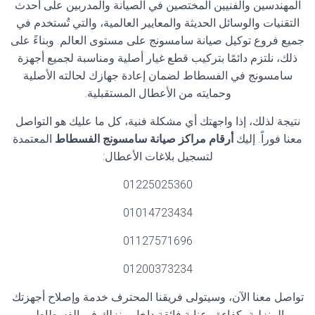
المهندسين والفنيين المختصين في الصيانة والمدربين على أحدث
التقنيات والوسائل الحديثة والمعايير العالمية، والتي تُستخدم في
جميع فروع توكيل صيانة سامسونج على مستوى العالم. وبناءً على
ذلك، نلتزم دائمًا بتركيب قطع غيار أصلية ومناسبة لجميع أجهزة
سامسونج في الفسطاط لضمان إعادة جهازك لحالته الأصلية
وحمايته من الأعطال المستقبلية.
نتيجة لذلك، إذا واجهتك أي مشكلة فنية، كل ما عليك هو التواصل
معنا فوراً. إليك
أرقام مراكز صيانة سامسونج الفسطاط
المعتمدة
لتسجيل بلاغات الأعطال:
01225025360
01014723434
01127571696
01200373234
تواصل معنا الآن، وسيتولى فريقنا المحترف خدمة وإصلاح أجهزتك
المنزلية بكفاءة وعناية فائقة داخل منزلك في الفسطاط.