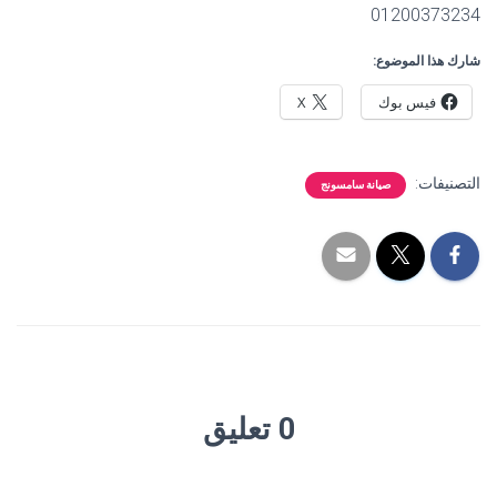
01200373234
شارك هذا الموضوع:
فيس بوك
X
التصنيفات:
صيانة سامسونج
0 تعليق