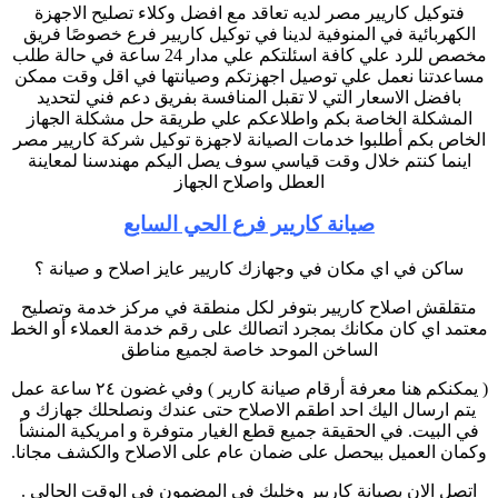
فتوكيل كاريير مصر لديه تعاقد مع افضل وكلاء تصليح الاجهزة
الكهربائية في المنوفية لدينا في توكيل كاريير فرع خصوصًا فريق
مخصص للرد علي كافة اسئلتكم علي مدار 24 ساعة في حالة طلب
مساعدتنا نعمل علي توصيل اجهزتكم وصيانتها في اقل وقت ممكن
بافضل الاسعار التي لا تقبل المنافسة بفريق دعم فني لتحديد
المشكلة الخاصة بكم واطلاعكم علي طريقة حل مشكلة الجهاز
الخاص بكم أطلبوا خدمات الصيانة لاجهزة توكيل شركة كاريير مصر
اينما كنتم خلال وقت قياسي سوف يصل اليكم مهندسنا لمعاينة
العطل واصلاح الجهاز
صيانة كاريير فرع الحي السابع
ساكن في اي مكان في وجهازك كاريير عايز اصلاح و صيانة ؟
متقلقش اصلاح كاريير بتوفر لكل منطقة في مركز خدمة وتصليح
معتمد اي كان مكانك بمجرد اتصالك على رقم خدمة العملاء أو الخط
الساخن الموحد خاصة لجميع مناطق
( يمكنكم هنا معرفة أرقام صيانة كارير ) وفي غضون ٢٤ ساعة عمل
يتم ارسال اليك احد اطقم الاصلاح حتى عندك ونصلحلك جهازك و
في البيت. في الحقيقة جميع قطع الغيار متوفرة و امريكية المنشأ
وكمان العميل بيحصل على ضمان عام على الاصلاح والكشف مجانا.
اتصل الان بصيانة كاريير وخليك في المضمون في الوقت الحالي .