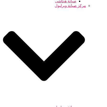
صيانة هيتاشى
مركز صيانة ويرلبول