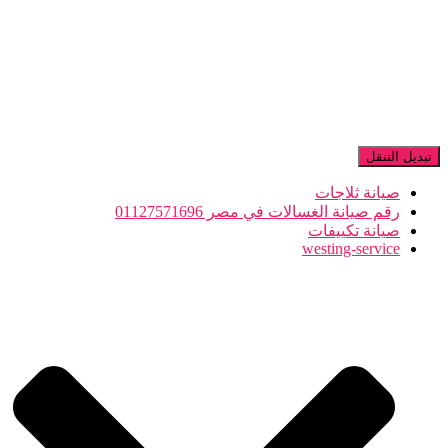
تبديل التنقل
صيانة ثلاجات
رقم صيانة الغسالات في مصر 01127571696
صيانة تكييفات
westing-service