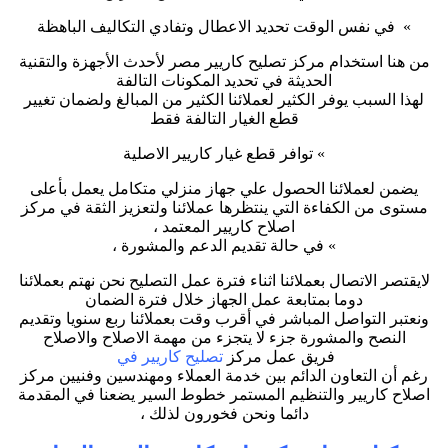
» في نفس الوقت تحديد الاعطال وتفادي التكاليف الباهظة
من هنا استخدام مركز تصليح كاريير مصر لأحدث الأجهزة والتقنية
الحديثة في تحديد المكونات التالفة
لهذا السبب يوفر الكثير لعملائنا الكثير من المبالغ ولضمان تغيير
قطع الغيار التالفة فقط
» توافر قطع غيار كاريير الاصلية
يضمن لعملائنا الحصول علي جهاز منزلي متكامل يعمل بأعلى
مستوى من الكفاءة التي ينتظرها عملائنا ولتعزيز الثقة في مركز
اصلاح كاريير المعتمد ،
» في حالة تقديم الدعم والمشورة ،
لايقتصر الاتصال بعملائنا اثناء فترة عمل التصليح نحن نهتم بعملائنا
دوما بمتابعة عمل الجهاز خلال فترة الضمان
ونعتبر التواصل المباشر في أقرب وقت بعملائنا ربع سنويا وتقديم
النصح والمشورة جزء لا يتجزء من مهمة الاصلاح والاصلاح
فريق عمل مركز
تصليح كاريير في
رغم أن التعاون الدائم بين خدمة العملاء ومهندسين وفنيين مركز
اصلاح كاريير والتنظيم المستمر خطوط السير يضعنا في المقدمة
دائما ونحن فخورون لذلك ،