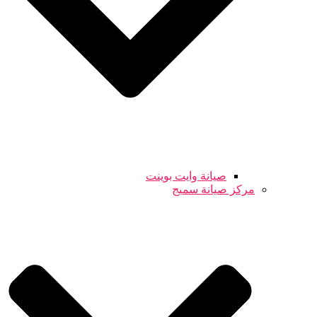
صيانة وايت بوينت
مركز صيانة سميج