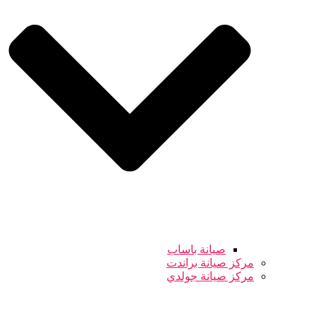
صيانة باساب
مركز صيانة براندت
مركز صيانة جولدي