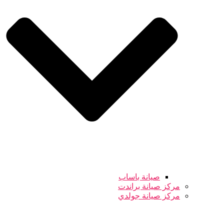
صيانة باساب
مركز صيانة براندت
مركز صيانة جولدي