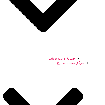
صيانة وايت بوينت
مركز صيانة سميج