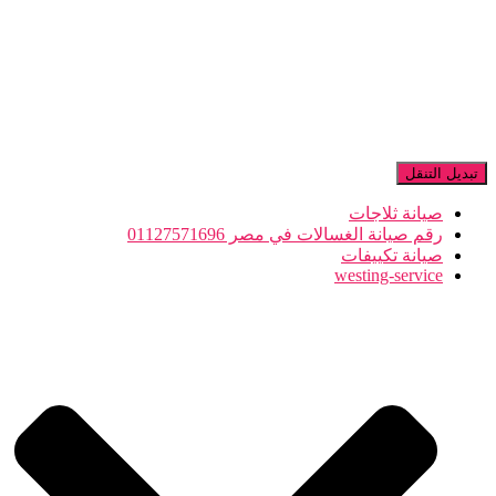
تبديل التنقل
صيانة ثلاجات
رقم صيانة الغسالات في مصر 01127571696
صيانة تكييفات
westing-service