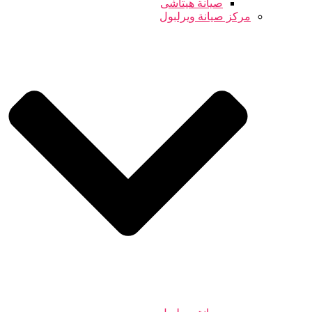
صيانة هيتاشى
مركز صيانة ويرلبول