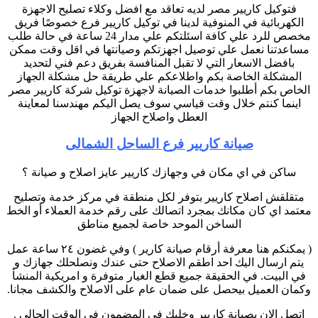
فتوكيل كاريير مصر لديه تعاقد مع افضل وكلاء تصليح الاجهزة
الكهربائية في المنوفية لدينا في توكيل كاريير فرع خصوصًا فريق
مخصص للرد علي كافة اسئلتكم علي مدار 24 ساعة في حالة طلب
مساعدتنا نعمل علي توصيل اجهزتكم وصيانتها في اقل وقت ممكن
بافضل الاسعار التي لا تقبل المنافسة بفريق دعم فني لتحديد
المشكلة الخاصة بكم واطلاعكم علي طريقة حل مشكلة الجهاز
الخاص بكم أطلبوا خدمات الصيانة لاجهزة توكيل شركة كاريير مصر
اينما كنتم خلال وقت قياسي سوف يصل اليكم مهندسنا لمعاينة
العطل واصلاح الجهاز
صيانة كاريير فرع الساحل الشمالى
ساكن في اي مكان في وجهازك كاريير عايز اصلاح و صيانة ؟
متقلقش اصلاح كاريير بتوفر لكل منطقة في مركز خدمة وتصليح
معتمد اي كان مكانك بمجرد اتصالك على رقم خدمة العملاء أو الخط
الساخن الموحد خاصة لجميع مناطق
( يمكنكم هنا معرفة أرقام صيانة كارير ) وفي غضون ٢٤ ساعة عمل
يتم ارسال اليك احد اطقم الاصلاح حتى عندك ونصلحلك جهازك و
في البيت. في الحقيقة جميع قطع الغيار متوفرة و امريكية المنشأ
وكمان العميل بيحصل على ضمان عام على الاصلاح والكشف مجانا.
اتصل الان بصيانة كاريير وخليك في المضمون في الوقت الحالي .