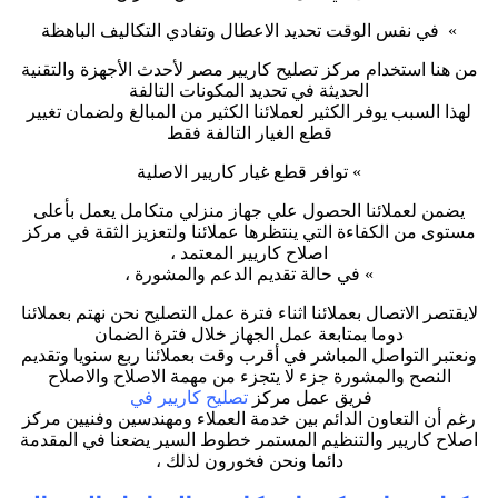
» في نفس الوقت تحديد الاعطال وتفادي التكاليف الباهظة
من هنا استخدام مركز تصليح كاريير مصر لأحدث الأجهزة والتقنية
الحديثة في تحديد المكونات التالفة
لهذا السبب يوفر الكثير لعملائنا الكثير من المبالغ ولضمان تغيير
قطع الغيار التالفة فقط
» توافر قطع غيار كاريير الاصلية
يضمن لعملائنا الحصول علي جهاز منزلي متكامل يعمل بأعلى
مستوى من الكفاءة التي ينتظرها عملائنا ولتعزيز الثقة في مركز
اصلاح كاريير المعتمد ،
» في حالة تقديم الدعم والمشورة ،
لايقتصر الاتصال بعملائنا اثناء فترة عمل التصليح نحن نهتم بعملائنا
دوما بمتابعة عمل الجهاز خلال فترة الضمان
ونعتبر التواصل المباشر في أقرب وقت بعملائنا ربع سنويا وتقديم
النصح والمشورة جزء لا يتجزء من مهمة الاصلاح والاصلاح
فريق عمل مركز
تصليح كاريير في
رغم أن التعاون الدائم بين خدمة العملاء ومهندسين وفنيين مركز
اصلاح كاريير والتنظيم المستمر خطوط السير يضعنا في المقدمة
دائما ونحن فخورون لذلك ،