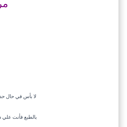
مر
لا بأس في حال حد
بالطبع فأنت علي د