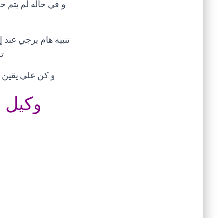
ت
و كن علي يقين أ
وكيل ص