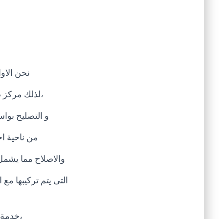
نحن الاو
،لذلك
مركز ص
و التصليح بوا
من ناحية ا
والاصلاح مما يشمل
التى يتم تركيبها مع 
،خدمة 