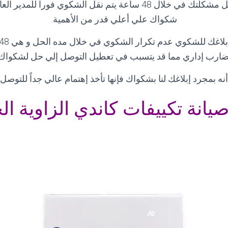
و في حاله لم يتم حل مشكلتك في خلال 48 ساعة يتم نقل الشكوي فوراً 
شكواك علي أعلي قدر من الأهمية
.
ضارب إداري مما قد يتسبب في تعطيل التوصل إلي حل لشكواك
نه بمجرد إبلاغك لنا بشكواك فإنها تأخذ إهتمام عالي جداً للتوص
يانة تكييفات كاندي الزاوية ال