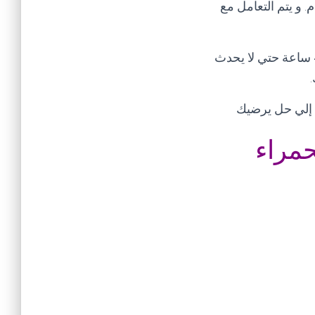
للمدير العام. و يتم التعامل مع
تنبيه هام يرجي عند إبلاغك للشكوي عدم تكرار الشكوي في خلال مده الحل و هي 48 ساعة حتي لا يحدث
.
ل إلي حل يرضيك
حمراء