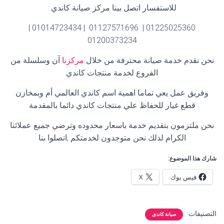
للاستفسار اتصل بينا مركز صيانة كاندي
:
01225025360 | 01127571696 | 01014723434 |
01200373234
نحن نقدم خدمة صيانة محترفة من خلال
مركزنا
آن وسلسلة من
الفروع لخدمة منتجات كاندي
وفريق عمل يعي تماما اهمية اسم كاندي العالمي أم وبمخازن
قطع غيار للحفاظ علي منتجات كاندي دائما بالمقدمة
نحن ملتزمون بتقديم خدمة باسعار محدوده وترضي جميع عملائنا
الكرام لذلك نحن متوجدون لخدمتكم ,اتصلوا بنا
شارك هذا الموضوع:
فيس بوك
X
التصنيفات:
صيانة كاندى