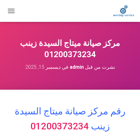
ت
ب
د
ي
ل
مركز صيانة ميتاج السيدة زينب
ا
ل
01200373234
ت
ن
نشرت من قبل
admin
في
ديسمبر 15, 2025
ق
ل
رقم مركز صيانة ميتاج
السيدة
زينب
01200373234