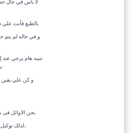
لا بأس في حال حد
بالطبع فأنت علي در
ت
و كن علي يقين أ
نحن الاوائل فى م
،لذلك توكيل 