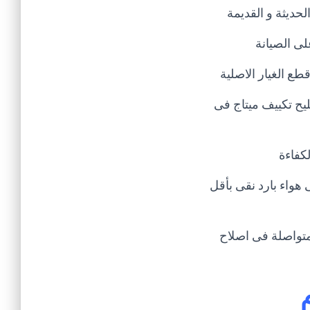
حديثة و القديمة
لى الصيانة
ع الغيار الاصلية
صليح تكييف ميتاج فى
كفاءة
هواء بارد نقى بأقل
انة الاجهزة المنزلية و الكهربائية تمتد خبرته الى 25 عام متواصلة فى اصلاح