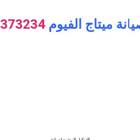
ي
ا
نة ميتاج الفيوم
0373234
التوكيل المعتمد لصيانة