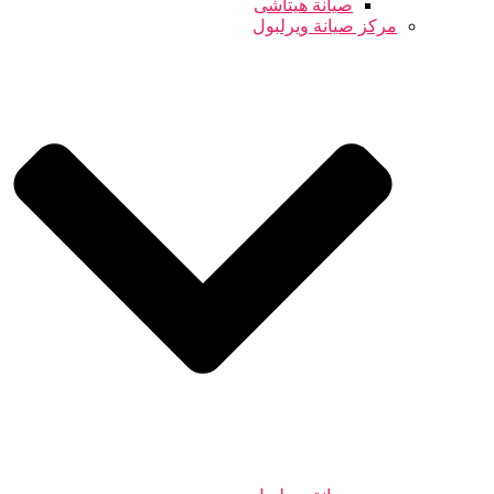
صيانة هيتاشى
مركز صيانة ويرلبول