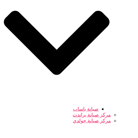
صيانة باساب
مركز صيانة براندت
مركز صيانة جولدي