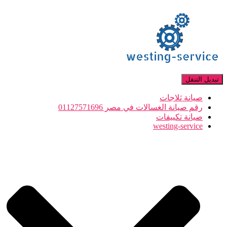
تبديل التنقل
صيانة ثلاجات
رقم صيانة الغسالات في مصر 01127571696
صيانة تكييفات
westing-service