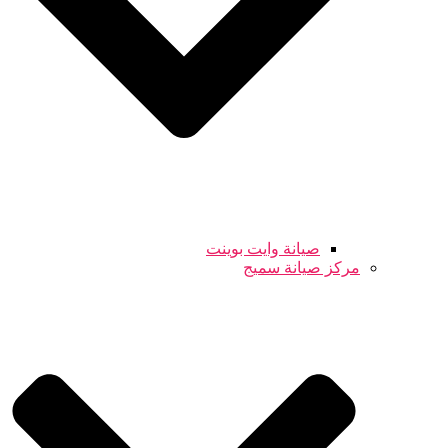
صيانة وايت بوينت
مركز صيانة سميج