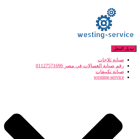
تبديل التنقل
صيانة ثلاجات
رقم صيانة الغسالات في مصر 01127571696
صيانة تكييفات
westing-service