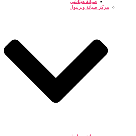
صيانة هيتاشى
مركز صيانة ويرلبول