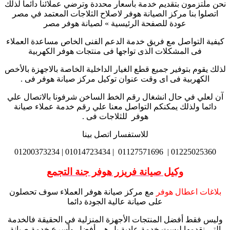
نحن ملتزمون بتقديم خدمة بأسعار محددة وترضي عملائنا دائما لذلك
اتصلوا بنا مركز الصيانة هوفر لاصلاح الثلاجات المعتمد في مصر
عودة للصفحة الرئيسية » لصيانة هوفر مصر
كيفية التواصل مع فريق خدمة الدعم الفنى الخاص مساعدة العملاء
فى المشكلات الذى تواجها فى منتجات هوفر الكهربية
لذلك يقوم بتوفير جميع قطع الغيار الداخلية الخاصة بالاجهزة بالأخص
الكهربية فى اى وقت عنوان توكيل مركز صيانة هوفر فى .
آن لعلي في حال انشغال رقم الخط الساخن شرفونا بالاتصال علي
دائما ولذلك يمكنكم التواصل معنا علي رقم خدمة عملاء صيانة
هوفر للثلاجات فى .
للاستفسار اتصل بينا
01225025360 | 01127571696 | 01014723434 | 01200373234
وكيل صيانة فريزر هوفر جنة التجمع
بلاغات اعطال هوفر
مع مركز صيانة هوفر العملاء سوف تحصلون
على صيانة عالية الجودة دائما
وليس فقط أفضل المنتجات الأجهزة المنزلية في الحقيقة فالخدمة
التي نقدمها ليست خدمة عادية بل هي أفضل وأسرع خدمة صيانة