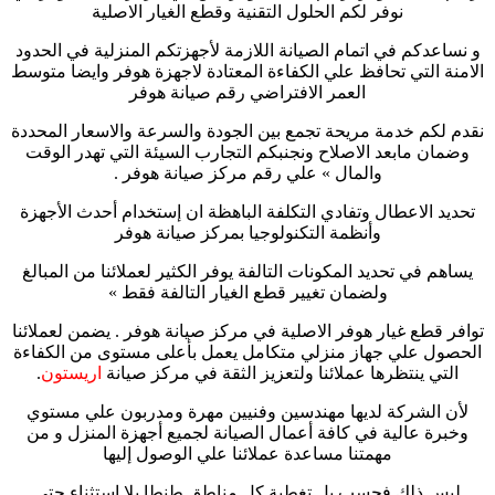
نوفر لكم الحلول التقنية وقطع الغيار الاصلية
و نساعدكم في اتمام الصيانة اللازمة لأجهزتكم المنزلية في الحدود
الامنة التي تحافظ علي الكفاءة المعتادة لاجهزة هوفر وايضا متوسط
العمر الافتراضي رقم صيانة هوفر
نقدم لكم خدمة مريحة تجمع بين الجودة والسرعة والاسعار المحددة
وضمان مابعد الاصلاح ونجنبكم التجارب السيئة التي تهدر الوقت
والمال » علي رقم مركز صيانة هوفر .
تحديد الاعطال وتفادي التكلفة الباهظة ان إستخدام أحدث الأجهزة
وأنظمة التكنولوجيا بمركز صيانة هوفر
يساهم في تحديد المكونات التالفة يوفر الكثير لعملائنا من المبالغ
ولضمان تغيير قطع الغيار التالفة فقط »
توافر قطع غيار هوفر الاصلية في مركز صيانة هوفر . يضمن لعملائنا
الحصول علي جهاز منزلي متكامل يعمل بأعلى مستوى من الكفاءة
التي ينتظرها عملائنا ولتعزيز الثقة في مركز صيانة
اريستون
.
لأن الشركة لديها مهندسين وفنيين مهرة ومدربون علي مستوي
وخبرة عالية في كافة أعمال الصيانة لجميع أجهزة المنزل و من
مهمتنا مساعدة عملائنا علي الوصول إليها
ليس ذلك فحسب بل تغطية كل مناطق طنطا بلا استثناء حتي