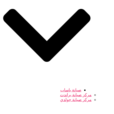
صيانة باساب
مركز صيانة براندت
مركز صيانة جولدي