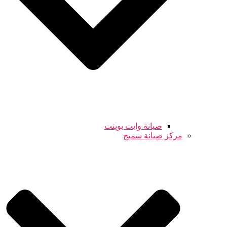
صيانة وايت بوينت
مركز صيانة سميج